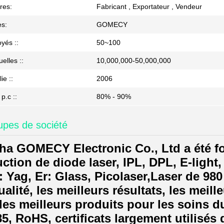
res:
Fabricant , Exportateur , Vendeur
s:
GOMECY
yés ::
50~100
elles ::
10,000,000-50,000,000
ie ::
2006
p.c ::
80% - 90%
upes de société
a GOMECY Electronic Co., Ltd a été fo
uction de diode laser, IPL, DPL, E-light
: Yag, Er: Glass, Picolaser,Laser de 9
alité, les meilleurs résultats, les meil
 les meilleurs produits pour les soins 
5, RoHS, certificats largement utilisés 