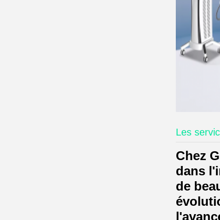
Les servi
Chez G
dans l'
de beau
évoluti
l'avanc