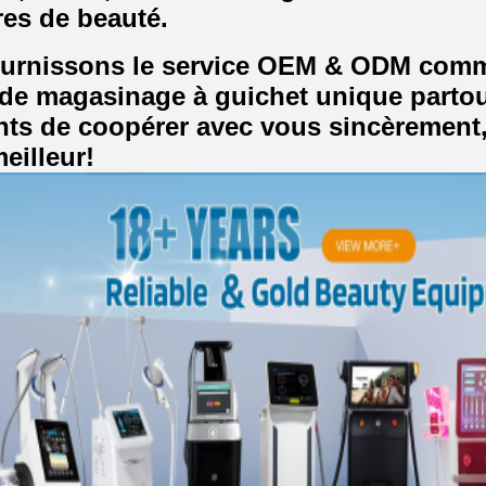
res de beauté.
urnissons le service OEM & ODM comme l
 de magasinage à guichet unique part
nts de coopérer avec vous sincèrement,
eilleur!