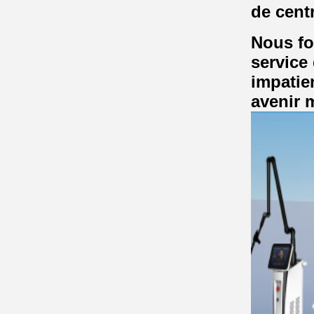
de cent
Nous fo
service
impatie
avenir m