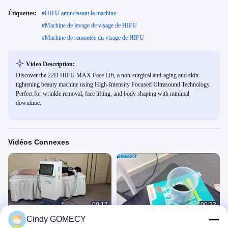
Étiquettes:
#
HIFU amincissant la machine
#
Machine de levage de visage de HIFU
#
Machine de remontée du visage de HIFU
Video Description:
Discover the 22D HIFU MAX Face Lift, a non-surgical anti-aging and skin
tightening beauty machine using High-Intensity Focused Ultrasound Technology.
Perfect for wrinkle removal, face lifting, and body shaping with minimal
downtime.
Vidéos Connexes
00:17
00:22
Cindy GOMECY
Appareil de magnétothérapie
PMST-1 Physio Magnéto