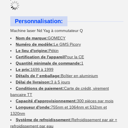
Personnalisation:
Machine laser Nd:Yag à commutateur Q
Nom de marque:
GOMECY
Numéro de modèle:
Le GMS Picory
Le lieu d'origine:
Pékin
Certification de l'appareil
Pour la CE
Quantité minimale de commande:
1
Le prix:
1699 à 1999
Détails de l' emballage:
Boîtier en aluminium
Délai de livraison:
3 à 5 jours
Conditions de paiement:
Carte de crédit, virement
bancaire TT
Capacité d'approvisionnement:
300 pièces par mois
Longueur d'onde:
755nm et 1064nm et 532nm et
1320nm
Système de refroidissement:
Refroidissement par air +
refroidissement par eau