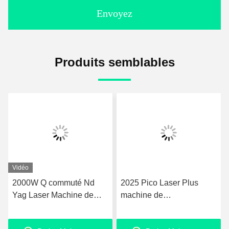
Envoyez
Produits semblables
Vidéo
2025 Pico Laser Plus
Gomecy Pro ND YAG
machine de
Pico Laser Machine pour
rajeunissement de la peau
le traitement de la
Nd Yag Laser 755nm Pico
pigmentation du visage et