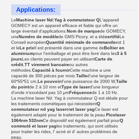
Applications:
Le
Machine laser Nd:Yag à commutateur Q
L'appareil
GOMECY est un appareil efficace et fiable qui offre un
large éventail d'applications.
Nom de marque
de GOMECY,
une
Numéro de modèle
de GMS Picory, et a été
certifié
Le
Conseil européen
Quantité minimale de commande
est 1
et le
Le prix
Il est présenté dans une gamme de
Boîtier en
aluminium
pour l'emballage et peut être livré dans les
3 à 5
jours
Les clients peuvent payer en utilisant
Carte de
crédit
,
TT virement bancaire
ou autres
méthodes.
Capacité à fournir
Cette machine a une
capacité de 300 pièces par mois.
Taille
d'une largeur de
60*55*51 cm,
Le pouvoir
d'une puissance de 2000 W,
Taille
du point
de 2 à 10 mm et
Type de laser
d'une longueur
d'onde n'excédant pas 10 μm
Fréquence
de 1 à 10 Hz.
La machine laser Nd: Yag à commutateur Q est idéale pour
les traitements cosmétiques qui nécessitent
Q
commutateur nd yag laser
et
et laser yag
Ce laser est
également adapté pour le traitement de la peau.
Picolaser
1064nm 532nm
Ce dispositif est également parfait pour
Q
commuté et laser yag
les traitements, qui sont utilisés
pour traiter les rides, l' acné et d' autres problèmes de
peau.