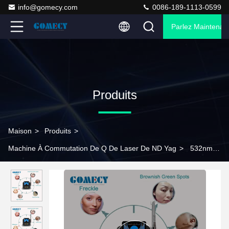
info@gomecy.com
0086-189-1113-0599
Parlez Maintenant
Produits
Maison
>
Produits
>
Machine À Commutation De Q De Laser De ND Yag
>
532nm
755nm 1064nm Q Machine laser Nd YAG commutée / machine
de beauté pour éliminer les tatouages