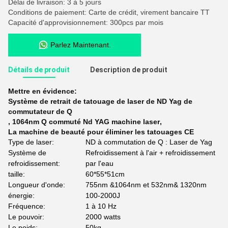
Délai de livraison: 3 à 5 jours
Conditions de paiement: Carte de crédit, virement bancaire TT
Capacité d'approvisionnement: 300pcs par mois
Parlez Maintenant.
Détails de produit
Description de produit
Mettre en évidence:
Système de retrait de tatouage de laser de ND Yag de
commutateur de Q
,
1064nm Q commuté Nd YAG machine laser
,
La machine de beauté pour éliminer les tatouages CE
Type de laser:
ND à commutation de Q : Laser de Yag
Système de
Refroidissement à l'air + refroidissement
refroidissement:
par l'eau
taille:
60*55*51cm
Longueur d'onde:
755nm &1064nm et 532nm& 1320nm
énergie:
100-2000J
Fréquence:
1 à 10 Hz
Le pouvoir:
2000 watts
Le poids:
50kg