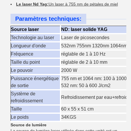
Le laser Nd Yag:
Un laser à 755 nm de pétales de miel
Paramètres techniques:
Source laser
ND: laser solide YAG
Technologie au laser
Laser de picosecondes
Longueur d'onde
532nm 755nm 1320nm 1064nm 4 
Fréquence
réglable de 1 à 10 Hz
Taille du point
réglable de 2 à 10 mm
Le pouvoir
2000 W
Puissance énergétique
755 nm et 1064 nm: 100 à 1000 
de sortie
532 nm: 50 à 600 J/cm2
Système de
Refroidissement par eau+refroidi
refroidissement
Taille
60 x 55 x 51 cm
Le poids
34KGS
Source de lumière
La source de lumière laser utilisée dans cette unité est un