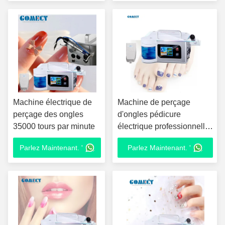
ongles de précision pour
portable
les professionnels
Machine électrique de
Machine de perçage
perçage des ongles
d'ongles pédicure
35000 tours par minute
électrique professionnelle
Portable 40000rpm avec
Parlez Maintenant. '
Parlez Maintenant. '
fonction de pulvérisation
d'eau