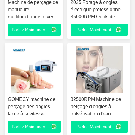
Machine de perçage de
2025 Forage à ongles
manucure
électrique professionnel
multifonctionnelle vernis
35000RPM Outils de
à ongles 5000 RPM -
pédicure et de manucure
Parlez Maintenant. '
Parlez Maintenant. '
32500 RPM
Efile Machine de fichier
d'ongles pour salon
d'ongles
GOMECY machine de
32500RPM Machine de
perçage des ongles
perçage d'ongles à
facile à la vitesse
pulvérisation d'eau
nominale 5000rpm Max-
Machine électrique de
Parlez Maintenant. '
Parlez Maintenant. '
40000rpm Max soin des
polissage d'ongles