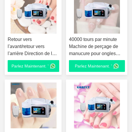
Retour vers
40000 tours par minute
l'avant/retour vers
Machine de perçage de
l'arrière Direction de la
manucure pour ongles
perceuse à ongles
électrique pour salon de
Parlez Maintenant. '
Parlez Maintenant. '
Vitesse nominale 5000
beauté
tr / min Max-40000 tr /
min Max Volt 110-240v
50 / 60HZ