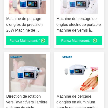
Machine de perçage
Machine de perçage de
d'ongles de précision
ongles électrique portable
28W Machine de
machine de vernis à
perçage de pédicure
ongles à pulvérisation
Parlez Maintenant. '
Parlez Maintenant. '
professionnelle
d'eau professionnelle
Direction de rotation
Machine de perçage
vers l'avant/vers l'arrière
d'ongles en aluminium
et forme de stylo
pour le polissage parfait