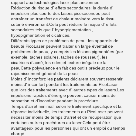
rapport aux technologies laser plus anciennes.
Réduction du risque d' effets secondaires: la durée d'
impulsion plus courte des lasers picosecondes peut
entraîner un transfert de chaleur moindre vers le tissu
cutané environnant.Cela peut réduire le risque d' effets
secondaires tels que l' hyperpigmentation.,
hypopigmentation et cicatrices.
Différents types de problèmes de peau: les appareils de
beauté PicoLaser peuvent traiter un large éventail de
problèmes de peau, y compris les lésions pigmentées (par
exemple, taches solaires, taches de rousseur), les
cicatrices d'acné, les rides,et texture inégale de la
peauCette polyvalence en fait des outils précieux pour le
rajeunissement général de la peau.
Moins d' inconfort: les patients déclarent souvent ressentir
moins d' inconfort pendant les traitements au PicoLaser
que lors des traitements avec d' autres types de lasers.Les
impulsions rapides d'énergie peuvent causer moins de
sensation et d'inconfort pendant la procédure.
Temps d'arrêt minimal: selon le traitement spécifique et la
réponse individuelle, les traitements au PicoLaser peuvent
nécessiter moins de temps d'arrêt et de récupération que
certaines autres procédures au laser.Cela peut être
avantageux pour les personnes qui ont un emploi du temps
chargé..