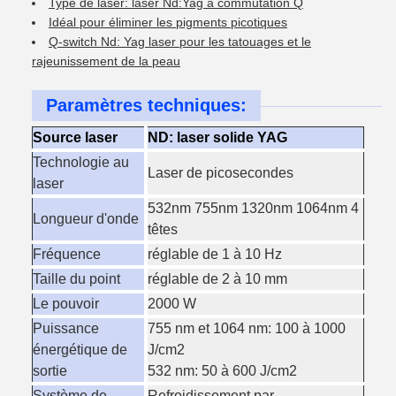
Type de laser: laser Nd:Yag à commutation Q
Idéal pour éliminer les pigments picotiques
Q-switch Nd: Yag laser pour les tatouages et le
rajeunissement de la peau
Paramètres techniques:
Source laser
ND: laser solide YAG
Technologie au
Laser de picosecondes
laser
532nm 755nm 1320nm 1064nm 4
Longueur d'onde
têtes
Fréquence
réglable de 1 à 10 Hz
Taille du point
réglable de 2 à 10 mm
Le pouvoir
2000 W
Puissance
755 nm et 1064 nm: 100 à 1000
énergétique de
J/cm2
sortie
532 nm: 50 à 600 J/cm2
Système de
Refroidissement par