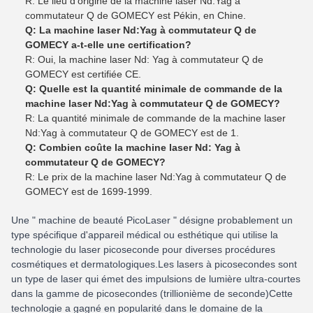
R: Le lieu d'origine de la machine laser Nd:Yag à
commutateur Q de GOMECY est Pékin, en Chine.
Q: La machine laser Nd:Yag à commutateur Q de
GOMECY a-t-elle une certification?
R: Oui, la machine laser Nd: Yag à commutateur Q de
GOMECY est certifiée CE.
Q: Quelle est la quantité minimale de commande de la
machine laser Nd:Yag à commutateur Q de GOMECY?
R: La quantité minimale de commande de la machine laser
Nd:Yag à commutateur Q de GOMECY est de 1.
Q: Combien coûte la machine laser Nd: Yag à
commutateur Q de GOMECY?
R: Le prix de la machine laser Nd:Yag à commutateur Q de
GOMECY est de 1699-1999.
Une " machine de beauté PicoLaser " désigne probablement un
type spécifique d'appareil médical ou esthétique qui utilise la
technologie du laser picoseconde pour diverses procédures
cosmétiques et dermatologiques.Les lasers à picosecondes sont
un type de laser qui émet des impulsions de lumière ultra-courtes
dans la gamme de picosecondes (trillionième de seconde)Cette
technologie a gagné en popularité dans le domaine de la