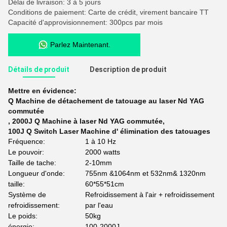
Délai de livraison: 3 à 5 jours
Conditions de paiement: Carte de crédit, virement bancaire TT
Capacité d'approvisionnement: 300pcs par mois
Parlez Maintenant.
Détails de produit
Description de produit
Mettre en évidence:
Q Machine de détachement de tatouage au laser Nd YAG
commutée
,
2000J Q Machine à laser Nd YAG commutée
,
100J Q Switch Laser Machine d' élimination des tatouages
Fréquence:
1 à 10 Hz
Le pouvoir:
2000 watts
Taille de tache:
2-10mm
Longueur d'onde:
755nm &1064nm et 532nm& 1320nm
taille:
60*55*51cm
Système de
Refroidissement à l'air + refroidissement
refroidissement:
par l'eau
Le poids:
50kg
énergie:
100-2000J