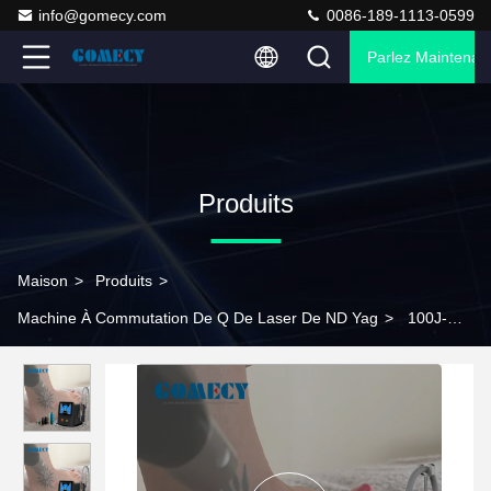
info@gomecy.com
0086-189-1113-0599
Parlez Maintenant
Produits
Maison
>
Produits
>
Machine À Commutation De Q De Laser De ND Yag
>
100J-
2000J Q Commuté Nd YAG Laser Machine de retrait de tatouage
avec écran tactile LCD