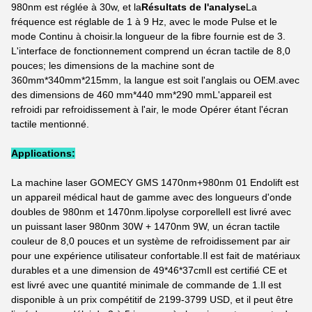
980nm est réglée à 30w, et la
Résultats de l'analyse
La
fréquence est réglable de 1 à 9 Hz, avec le mode Pulse et le
mode Continu à choisir.la longueur de la fibre fournie est de 3.
L'interface de fonctionnement comprend un écran tactile de 8,0
pouces; les dimensions de la machine sont de
360mm*340mm*215mm, la langue est soit l'anglais ou OEM.avec
des dimensions de 460 mm*440 mm*290 mmL'appareil est
refroidi par refroidissement à l'air, le mode Opérer étant l'écran
tactile mentionné.
Applications:
La machine laser GOMECY GMS 1470nm+980nm 01 Endolift est
un appareil médical haut de gamme avec des longueurs d'onde
doubles de 980nm et 1470nm.lipolyse corporelleIl est livré avec
un puissant laser 980nm 30W + 1470nm 9W, un écran tactile
couleur de 8,0 pouces et un système de refroidissement par air
pour une expérience utilisateur confortable.Il est fait de matériaux
durables et a une dimension de 49*46*37cmIl est certifié CE et
est livré avec une quantité minimale de commande de 1.Il est
disponible à un prix compétitif de 2199-3799 USD, et il peut être