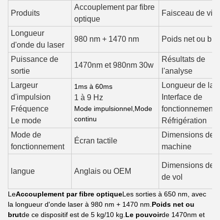
Accouplement par fibre
Produits
Faisceau de vis
optique
Longueur
980 nm + 1470 nm
Poids net ou bru
d'onde du laser
Puissance de
Résultats de
1470nm et 980nm 30w
sortie
l'analyse
Largeur
Longueur de la f
1ms à 60ms
d'impulsion
Interface de
1 à 9 Hz
Fréquence
Mode impulsionnel
,
Mode
fonctionnement
continu
Le mode
Réfrigération
Mode de
Dimensions de l
Écran tactile
fonctionnement
machine
Dimensions de l'
langue
Anglais ou OEM
de vol
Le
Accouplement par fibre optique
Les sorties à 650 nm, avec
la longueur d'onde laser à 980 nm + 1470 nm.
Poids net ou
brut
de ce dispositif est de 5 kg/10 kg.
Le pouvoir
de 1470nm et