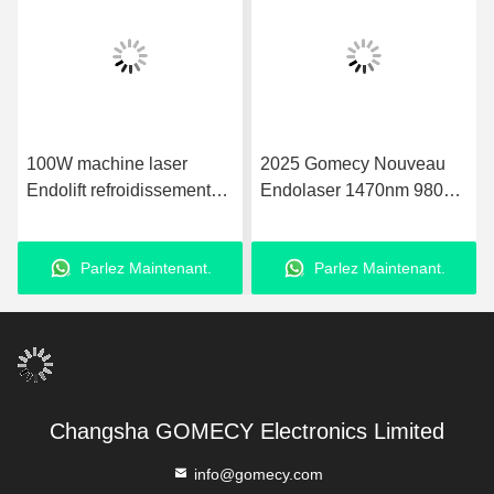
2025 Gomecy Nouveau
635nm 980nm 1470nm
Endolaser 1470nm 980nm
EndoLaser Lipolyse du
Laser à Diode Machine de
corps Perte de graisse
Lifting Facial et
Microchirurgie Réduction
Parlez Maintenant.
Parlez Maintenant.
Liposuccion
de la graisse Contourage
du corps et étirement de la
peau avec une
technologie laser de
précision
Changsha GOMECY Electronics Limited
info@gomecy.com