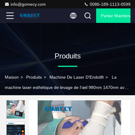
info@gomecy.com
0086-189-1113-0599
Parlez Maintenant
Produits
Maison
>
Produits
>
Machine De Laser D'Endolift
>
La
machine laser esthétique de levage de l'œil 980nm 1470nm avec
écran tactile couleur de 8,0 pouces