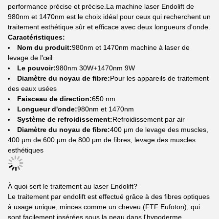
performance précise et précise.La machine laser Endolift de
980nm et 1470nm est le choix idéal pour ceux qui recherchent un
traitement esthétique sûr et efficace avec deux longueurs d'onde.
Caractéristiques:
Nom du produit:
980nm et 1470nm machine à laser de
levage de l'œil
Le pouvoir:
980nm 30W+1470nm 9W
Diamètre du noyau de fibre:
Pour les appareils de traitement
des eaux usées
Faisceau de direction:
650 nm
Longueur d'onde:
980nm et 1470nm
Système de refroidissement:
Refroidissement par air
Diamètre du noyau de fibre:
400 μm de levage des muscles,
400 μm de 600 μm de 800 μm de fibres, levage des muscles
esthétiques
À quoi sert le traitement au laser Endolift?
Le traitement par endolift est effectué grâce à des fibres optiques
à usage unique, minces comme un cheveu (FTF Eufoton), qui
sont facilement insérées sous la peau dans l'hypoderme