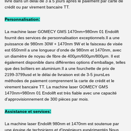
livré dans un délai de 3 à 5 jours après le paiement par carte de
crédit ou par virement bancaire TT.
Personnalisation:
La machine laser GOMECY GMS 1470nm+980nm 01 Endolift
fournit des services de personnalisation exceptionnels.Il a une
puissance de 980nm 30W + 1470nm 9W et le faisceau de visée
est 650nmIl a une longueur d'onde de 980nm et 1470nm, avec
un diamètre de noyau de fibre de 400μm/600μm/800μm. Il est
également disponible dans différentes options d'emballage, telles
que des boîtiers en aluminium.Il a une fourchette de prix de
2199-3799usd et le délai de livraison est de 3-5 joursLes
méthodes de paiement comprennent la carte de crédit et le
virement bancaire TT. La machine laser GOMECY GMS
1470nm+980nm 01 Endolift est très fiable avec une capacité
d'approvisionnement de 300 pièces par mois.
Assistance et services:
La machine laser Endolift 980nm et 1470nm est soutenue par
une équipe de techniciens et d'ingénieurs expérimentés.Nous