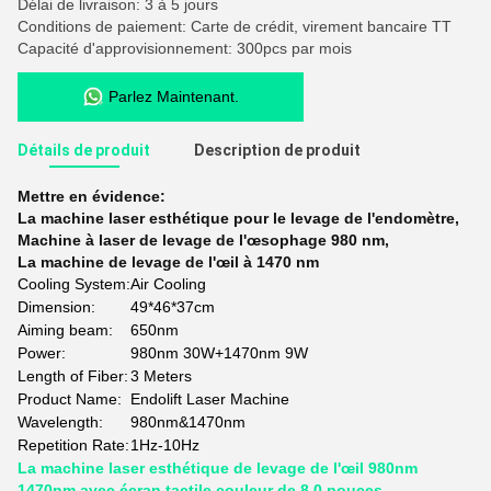
Délai de livraison: 3 à 5 jours
Conditions de paiement: Carte de crédit, virement bancaire TT
Capacité d'approvisionnement: 300pcs par mois
Parlez Maintenant.
Détails de produit
Description de produit
Mettre en évidence:
La machine laser esthétique pour le levage de l'endomètre
,
Machine à laser de levage de l'œsophage 980 nm
,
La machine de levage de l'œil à 1470 nm
Cooling System:
Air Cooling
Dimension:
49*46*37cm
Aiming beam:
650nm
Power:
980nm 30W+1470nm 9W
Length of Fiber:
3 Meters
Product Name:
Endolift Laser Machine
Wavelength:
980nm&1470nm
Repetition Rate:
1Hz-10Hz
La machine laser esthétique de levage de l'œil 980nm
1470nm avec écran tactile couleur de 8,0 pouces