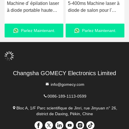
Machine d' épilation laser
5-400ms Machine laser à
à diode portable haute
diode de salon pour l'
puissance 755nm 808nm
épilation 3000W
1064nm 3 longueurs d'
Puissance d'entrée
Parlez Maintenant.
Parlez Maintenant.
onde
Changsha GOMECY Electronics Limited
info@gomecy.com
0086-189-1113-0599
Bloc A, 1/F Parc scientifique de Jinri, rue Jinyuan n° 26,
district de Daxing, Pékin, Chine