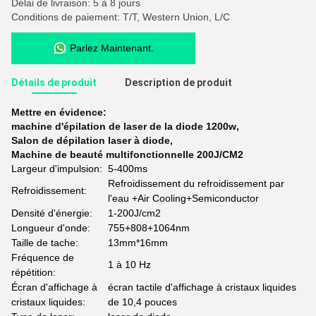
Délai de livraison: 5 à 8 jours
Conditions de paiement: T/T, Western Union, L/C
Parlez Maintenant.
Détails de produit
Description de produit
Mettre en évidence:
machine d'épilation de laser de la diode 1200w
,
Salon de dépilation laser à diode
,
Machine de beauté multifonctionnelle 200J/CM2
Largeur d'impulsion:
5-400ms
Refroidissement du refroidissement par
Refroidissement:
l'eau +Air Cooling+Semiconductor
Densité d'énergie:
1-200J/cm2
Longueur d'onde:
755+808+1064nm
Taille de tache:
13mm*16mm
Fréquence de
1 à 10 Hz
répétition:
Écran d'affichage à
écran tactile d'affichage à cristaux liquides
cristaux liquides:
de 10,4 pouces