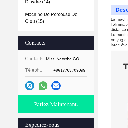
D'hydre
(14)
Desc
Machine De Perceuse De
La machin
Clou
(15)
l'élimina
distance 
La machin
nd yag et
Contacts
large éven
Contacts:
Miss. Natasha GOMECY
Téléphone:
+8617763709099
Parlez Maintenant.
Expédiez-nous