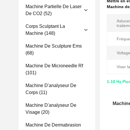
Mettre en 
Machine Partielle De Laser
Machine de
De CO2
(52)
Astuce
traitem
Corps Sculptant La
Machine
(148)
Fréque
Machine De Sculpture Ems
(68)
Voltage
Machine De Microneedle Rf
Viser l
(101)
1-10 Hz Pi
Machine D'analyseur De
Corps
(11)
Machin
Machine D'analyseur De
Visage
(20)
Machine De Dermabrasion