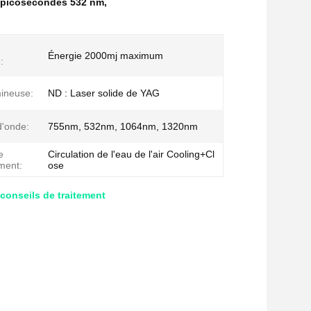
à picosecondes 532 nm
,
Énergie 2000mj maximum
:
ineuse:
ND : Laser solide de YAG
'onde:
755nm, 532nm, 1064nm, 1320nm
e
Circulation de l'eau de l'air Cooling+Cl
ement:
ose
onseils de traitement