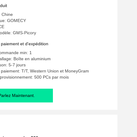
t
duit
: Chine
que: GOMECY
 CE
odèle: GMS-Picory
 paiement et d'expédition
commande min: 1
allage: Boîte en aluminium
ison: 5-7 jours
e paiement: T/T, Western Union et MoneyGram
pprovisionnement: 500 PCs par mois
Parlez Maintenant.