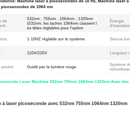
évidence:
Machine laser à picosecondes de 10 Hz
,
Machine laser 
 picosecondes de 1064 nm
532nm ; 755nm ; 1064nm ; 1320nm
s de
Énergie
(532nm, les taches 1064nm classent l
ent:
d'impulsion
es têtes réglables pour l'option
nce:
1-10HZ réglable sur le système
Source lum
:
110V/220V
Longueur d
Système d
a poutre:
Guidé par la lumière rouge
refroidiss
coseconde Laser Machine 532nm 755nm 1064nm 1320nm Avec des c
e à laser picoseconde avec 532nm 755nm 1064nm 1320nm