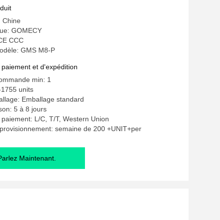
duit
: Chine
que: GOMECY
: CE CCC
odèle: GMS M8-P
 paiement et d'expédition
commande min: 1
-1755 units
allage: Emballage standard
ison: 5 à 8 jours
 paiement: L/C, T/T, Western Union
pprovisionnement: semaine de 200 +UNIT+per
Parlez Maintenant.