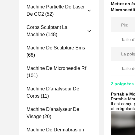
Mettre en 
Machine Partielle De Laser
Microneedli
De CO2
(52)
Pin:
Corps Sculptant La
Machine
(148)
Taille d
Machine De Sculpture Ems
La poi
(68)
Machine De Microneedle Rf
Taille 
(101)
2 poignées 
Machine D'analyseur De
Portable Mo
Corps
(11)
Portable Mor
Il est conçu 
et irrégulari
Machine D'analyseur De
Visage
(20)
Machine De Dermabrasion