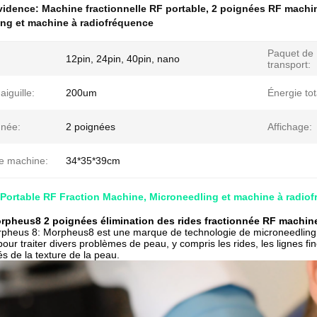
évidence:
Machine fractionnelle RF portable
,
2 poignées RF machin
ng et machine à radiofréquence
Paquet de
12pin, 24pin, 40pin, nano
transport:
'aiguille:
200um
Énergie tot
gnée:
2 poignées
Affichage:
de machine:
34*35*39cm
Portable RF Fraction Machine, Microneedling et machine à radio
rpheus8 2 poignées élimination des rides fractionnée RF machin
pheus 8: Morpheus8 est une marque de technologie de microneedling à
pour traiter divers problèmes de peau, y compris les rides, les lignes fin
tés de la texture de la peau.