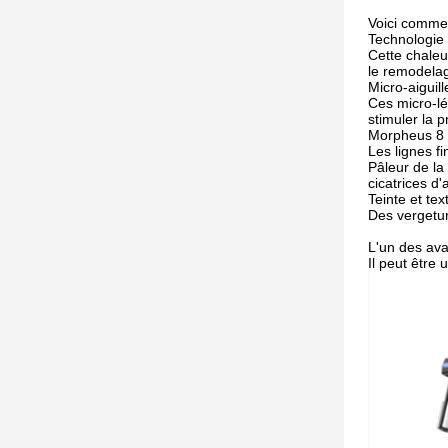
Voici comme
Technologie 
Cette chaleu
le remodelag
Micro-aiguil
Ces micro-lé
stimuler la p
Morpheus 8 p
Les lignes fi
Pâleur de la
cicatrices d
Teinte et te
Des vergetu
L'un des ava
Il peut être 