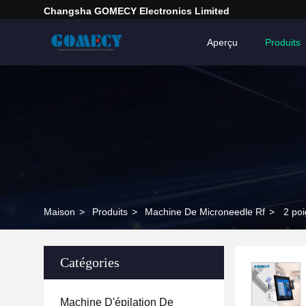
Changsha GOMECY Electronics Limited
Aperçu
Produits
Maison
>
Produits
>
Machine De Microneedle Rf
>
2 po
Catégories
Machine D'épilation De