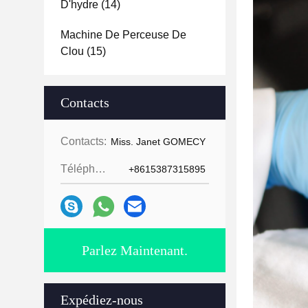
D'hydre
(14)
Machine De Perceuse De
Clou
(15)
Contacts
Contacts:
Miss. Janet GOMECY
Téléphone:
+8615387315895
Parlez Maintenant.
Expédiez-nous