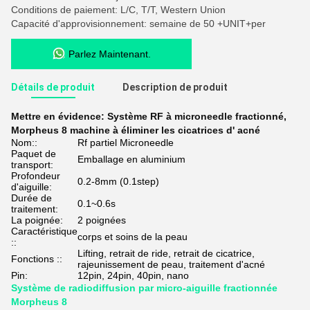
Conditions de paiement: L/C, T/T, Western Union
Capacité d'approvisionnement: semaine de 50 +UNIT+per
Parlez Maintenant.
Détails de produit
Description de produit
Mettre en évidence:
Système RF à microneedle fractionné
,
Morpheus 8 machine à éliminer les cicatrices d' acné
Nom::
Rf partiel Microneedle
Paquet de
Emballage en aluminium
transport:
Profondeur
0.2-8mm (0.1step)
d'aiguille:
Durée de
0.1~0.6s
traitement:
La poignée:
2 poignées
Caractéristique
corps et soins de la peau
::
Lifting, retrait de ride, retrait de cicatrice,
Fonctions ::
rajeunissement de peau, traitement d'acné
Pin:
12pin, 24pin, 40pin, nano
Système de radiodiffusion par micro-aiguille fractionnée
Morpheus 8