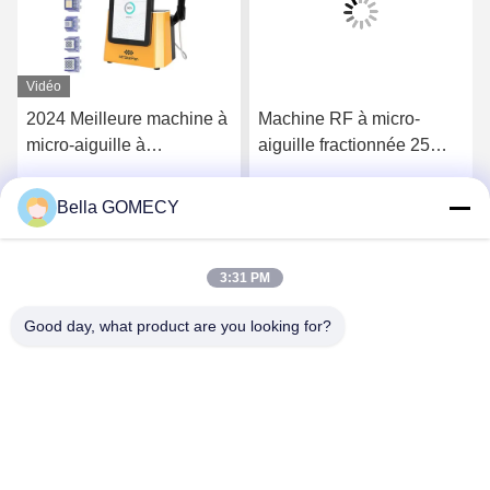
Vidéo
2024 Meilleure machine à
Machine RF à micro-
micro-aiguille à
aiguille fractionnée 25
radiofrequence MTS
épingles / 49 épingles
Skinpen RF Fractionnelle
pour le traitement de l'
Bella GOMECY
Parlez Maintenant.
Parlez Maintenant.
Machine à micro-aiguille
élimination des rides
anti-âge usine de Chine
3:31 PM
Good day, what product are you looking for?
Changsha GOMECY Electronics Limited
info@gomecy.com
0086-189-1113-0599