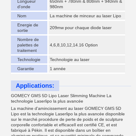
Longueur
650nm + 780nm & 808nm + 940nm &
d'onde
980nm
Nom
La machine de minceur au laser Lipo
Energie de
209mw pour chaque diode laser
sortie
Nombre de
palettes de
4,6,8,10,12,14.16 Option
traitement
Technologie
Technologie au laser
Garantie
1 année
Applications:
GOMECY GMS 5D Lipo Laser Slimming Machine La
technologie Laserlipo la plus avancée
La machine d'amincissement au laser GOMECY GMS 5D
Lipo est la technologie Laserlipo la plus avancée disponible
sur le marché.procédure de perte de poids et de sculpture
corporelle confortable et efficaceIl est certifié CE, et est
fabriqué à Pékin. Il est disponible dans un boîtier en
aluminium pratique, et sa quantité minimale de commande