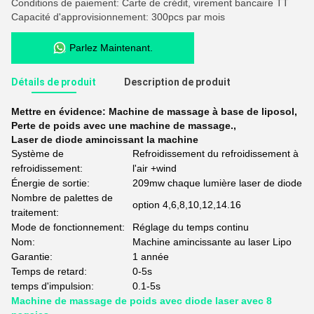
Conditions de paiement: Carte de crédit, virement bancaire TT
Capacité d'approvisionnement: 300pcs par mois
Parlez Maintenant.
Détails de produit
Description de produit
Mettre en évidence:
Machine de massage à base de liposol
,
Perte de poids avec une machine de massage.
,
Laser de diode amincissant la machine
Système de
Refroidissement du refroidissement à
refroidissement:
l'air +wind
Énergie de sortie:
209mw chaque lumière laser de diode
Nombre de palettes de
option 4,6,8,10,12,14.16
traitement:
Mode de fonctionnement:
Réglage du temps continu
Nom:
Machine amincissante au laser Lipo
Garantie:
1 année
Temps de retard:
0-5s
temps d'impulsion:
0.1-5s
Machine de massage de poids avec diode laser avec 8