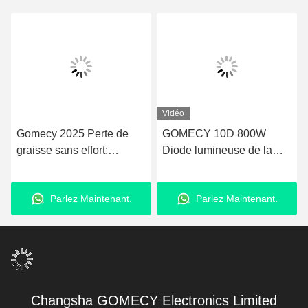
Vidéo
GOMECY 10D 800W
Machine de minceur à
Diode lumineuse de la
laser professionnel 6D
forme du corps de
Lipo 532nm 635nm 1-
stimulation musculaire de
200mW Sortie d'énergie
Parlez Maintenant.
Parlez Maintenant.
l'équipement pour la
beauté minceur non-
touchable 7 Tesla Hiemt
Changsha GOMECY Electronics Limited