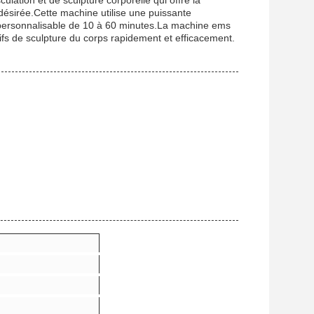
lation et de sculpture corporelle qui offre la
e désirée.Cette machine utilise une puissante
e personnalisable de 10 à 60 minutes.La machine ems
tifs de sculpture du corps rapidement et efficacement.