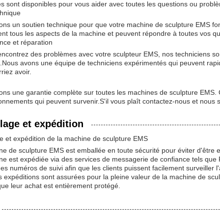
s sont disponibles pour vous aider avec toutes les questions ou probl
chnique
ons un soutien technique pour que votre machine de sculpture EMS fo
nt tous les aspects de la machine et peuvent répondre à toutes vos qu
nce et réparation
encontrez des problèmes avec votre sculpteur EMS, nos techniciens son
Nous avons une équipe de techniciens expérimentés qui peuvent rapid
riez avoir.
ons une garantie complète sur toutes les machines de sculpture EMS. C
onnements qui peuvent survenir.S'il vous plaît contactez-nous et nous 
age et expédition
e et expédition de la machine de sculpture EMS
e de sculpture EMS est emballée en toute sécurité pour éviter d'êtr
ne est expédiée via des services de messagerie de confiance tels que
des numéros de suivi afin que les clients puissent facilement surveiller 
s expéditions sont assurées pour la pleine valeur de la machine de scu
ue leur achat est entièrement protégé.