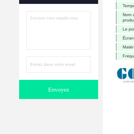
Tempé
Nom 
produi
Le po
Écran
Matér
Fréq
Envoyez