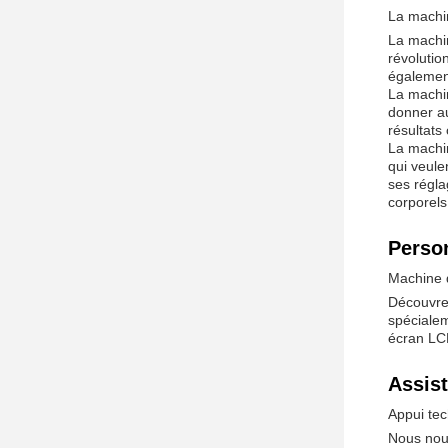
La machin
La machin
révolutio
également
La machi
donner au
résultats
La machin
qui veule
ses régla
corporels
Person
Machine 
Découvre
spécialem
écran LCD
Assist
Appui tec
Nous nous