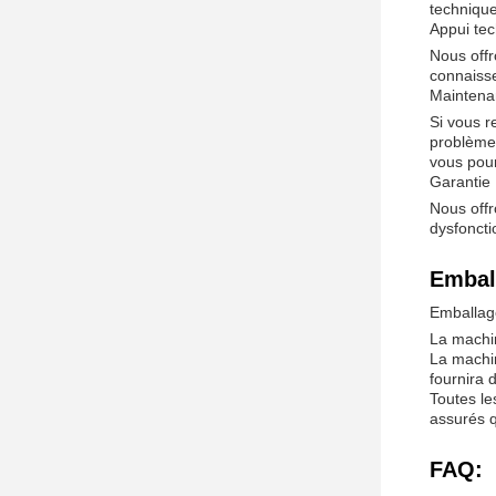
technique
Appui te
Nous offr
connaisse
Maintena
Si vous r
problème.
vous pour
Garantie
Nous offr
dysfoncti
Emball
Emballag
La machin
La machi
fournira 
Toutes le
assurés q
FAQ: