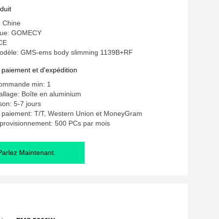
duit
: Chine
que: GOMECY
 CE
odèle: GMS-ems body slimming 1139B+RF
 paiement et d'expédition
commande min: 1
allage: Boîte en aluminium
ison: 5-7 jours
e paiement: T/T, Western Union et MoneyGram
pprovisionnement: 500 PCs par mois
Parlez Maintenant.