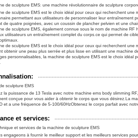
e de sculpture EMS: une machine révolutionnaire de sculpture corpore
e de sculpture EMS est le choix idéal pour ceux qui recherchent une 
nnaire.permettant aux utilisateurs de personnaliser leur entraînement p
 de quatre poignées, avec un coussin de plancher pelvien et une cha
ne de sculpture EMS, également connue sous le nom de machine RF HIE
x utilisateurs un entraînement complet du corps.ce qui permet de cibler
 optimaux.
e de sculpture EMS est le choix idéal pour ceux qui recherchent une 
nt obtenir une peau plus serrée et plus lisse en utilisant une machin
ges personnalisables, la machine de sculpture EMS est le choix idéal po
.
nalisation:
de sculpture EMS
z la puissance de 13 Tesla avec notre machine ems body slimming RF,
ent conçue pour vous aider à obtenir le corps que vous désirez.La ma
 et a une fréquence de 5-100/60HzObtenez le corps parfait avec notr
ance et services:
hnique et services de la machine de sculpture EMS
 engageons à fournir le meilleur support et les meilleurs services po