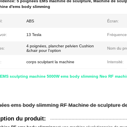
évidence:
5 poignées EMS machine de sculpture
,
Machine de scul
chine d'ems body slimming
l:
ABS
Écran:
oir:
13 Tesla
Fréquence
4 poignées, plancher pelvien Cushion
es:
Nom du pro
&chair pour l'option
:
corps sculptant la machine
Intensité:
 EMS sculpting machine 5000W ems body slimming Neo RF machin
nées ems body slimming RF Machine de sculpture de
ption du produit: