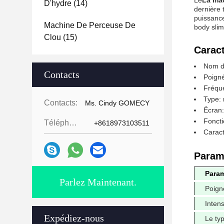
Le
La ma
D'hydre
(14)
dernière 
puissance
Machine De Perceuse De
body slim
Clou
(15)
Caract
Nom d
Contacts
Poigné
Fréqu
Type: 
Contacts:
Ms. Cindy GOMECY
Écran:
Foncti
Téléphone:
+8618973103511
Caract
Param
Param
Parlez Maintenant.
Poign
Intens
Expédiez-nous
Le ty