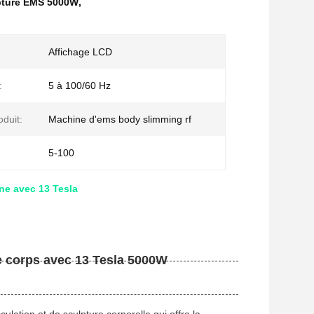
pture EMS 5000W
,
Affichage LCD
:
5 à 100/60 Hz
duit:
Machine d'ems body slimming rf
5-100
e avec 13 Tesla
 corps avec 13 Tesla 5000W