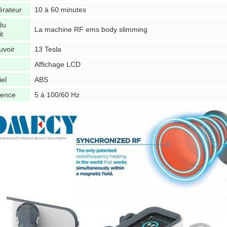
rateur
10 à 60 minutes
du
La machine RF ems body slimming
t
uvoir
13 Tesla
Affichage LCD
iel
ABS
uence
5 à 100/60 Hz