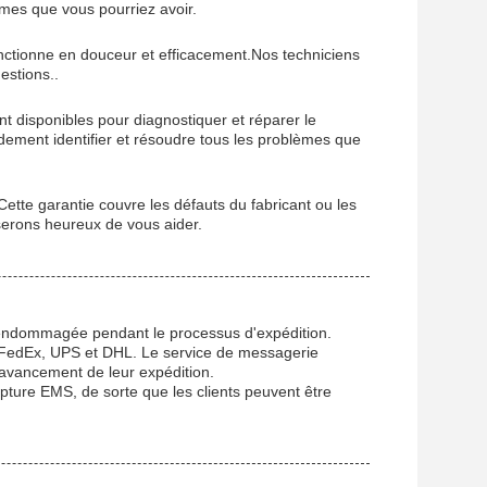
èmes que vous pourriez avoir.
nctionne en douceur et efficacement.Nos techniciens
estions..
t disponibles pour diagnostiquer et réparer le
ement identifier et résoudre tous les problèmes que
ette garantie couvre les défauts du fabricant ou les
serons heureux de vous aider.
e endommagée pendant le processus d'expédition.
 FedEx, UPS et DHL. Le service de messagerie
l'avancement de leur expédition.
lpture EMS, de sorte que les clients peuvent être