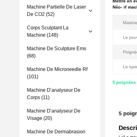
Mettre en 
Machine Partielle De Laser
Néo- rf ma
De CO2
(52)
Matérie
Corps Sculptant La
Machine
(148)
Le pouv
Machine De Sculpture Ems
Poigné
(68)
Le type
Machine De Microneedle Rf
(101)
5 poignées
Machine D'analyseur De
Corps
(11)
Machine D'analyseur De
5 poig
Visage
(20)
Descri
Machine De Dermabrasion