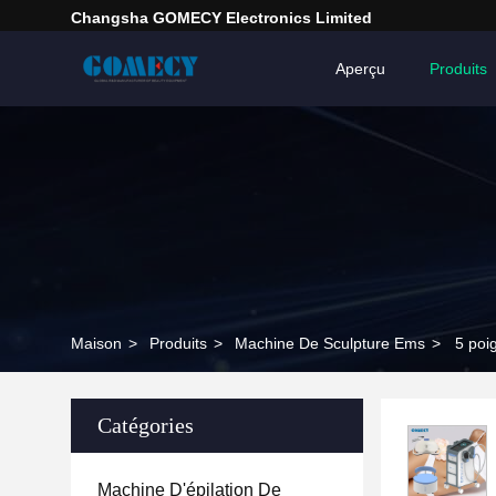
Changsha GOMECY Electronics Limited
Aperçu
Produits
Maison
>
Produits
>
Machine De Sculpture Ems
>
5 poi
Catégories
Machine D'épilation De