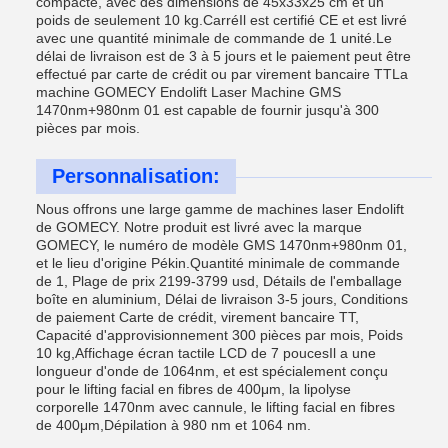
compacte, avec des dimensions de 45x33x25 cm et un
poids de seulement 10 kg.CarréIl est certifié CE et est livré
avec une quantité minimale de commande de 1 unité.Le
délai de livraison est de 3 à 5 jours et le paiement peut être
effectué par carte de crédit ou par virement bancaire TTLa
machine GOMECY Endolift Laser Machine GMS
1470nm+980nm 01 est capable de fournir jusqu'à 300
pièces par mois.
Personnalisation:
Nous offrons une large gamme de machines laser Endolift
de GOMECY. Notre produit est livré avec la marque
GOMECY, le numéro de modèle GMS 1470nm+980nm 01,
et le lieu d'origine Pékin.Quantité minimale de commande
de 1, Plage de prix 2199-3799 usd, Détails de l'emballage
boîte en aluminium, Délai de livraison 3-5 jours, Conditions
de paiement Carte de crédit, virement bancaire TT,
Capacité d'approvisionnement 300 pièces par mois, Poids
10 kg,Affichage écran tactile LCD de 7 poucesIl a une
longueur d'onde de 1064nm, et est spécialement conçu
pour le lifting facial en fibres de 400μm, la lipolyse
corporelle 1470nm avec cannule, le lifting facial en fibres
de 400μm,Dépilation à 980 nm et 1064 nm.