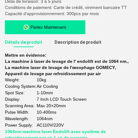
Délai de livraison: 3 à 5 jours
Conditions de paiement: Carte de crédit, virement bancaire TT
Capacité d'approvisionnement: 300pcs par mois
Parlez Maintenant.
Détails de produit
Description de produit
Mettre en évidence:
La machine à laser de levage de l' endolift est de 1064 nm.
,
La machine laser de levage de l'œsophage GOMECY
,
Appareil de levage par refroidissement par air
Weight:
10kg
Cooling System:
Air Cooling
Spot Size:
1-10mm
Display:
7 Inch LCD Touch Screen
Scanning Area:
Max 20×20mm
Pulse Width:
10-400ms
Wavelength:
1064nm
Power Supply:
AC110V/220V
1064nm machine laser Endolift avec système de
refroidissement par air 1 an de garantie