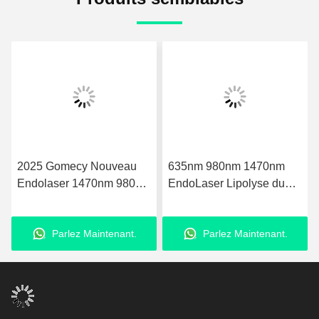
2025 Gomecy Nouveau
635nm 980nm 1470nm
Endolaser 1470nm 980nm
EndoLaser Lipolyse du
Laser à Diode Machine de
corps Perte de graisse
Lifting Facial et
Microchirurgie Réduction
Parlez Maintenant.
Parlez Maintenant.
Liposuccion
de la graisse Contourage
du corps et étirement de la
peau avec une
technologie laser de
précision