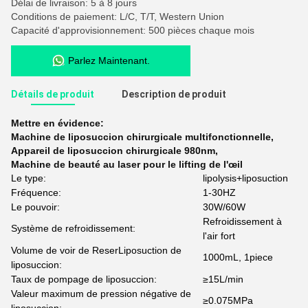
Délai de livraison: 5 à 8 jours
Conditions de paiement: L/C, T/T, Western Union
Capacité d'approvisionnement: 500 pièces chaque mois
Parlez Maintenant.
Détails de produit
Description de produit
Mettre en évidence:
Machine de liposuccion chirurgicale multifonctionnelle
,
Appareil de liposuccion chirurgicale 980nm
,
Machine de beauté au laser pour le lifting de l'œil
Le type:
lipolysis+liposuction
Fréquence:
1-30HZ
Le pouvoir:
30W/60W
Refroidissement à
Système de refroidissement:
l'air fort
Volume de voir de ReserLiposuction de
1000mL, 1piece
liposuccion:
Taux de pompage de liposuccion:
≥15L/min
Valeur maximum de pression négative de
≥0.075MPa