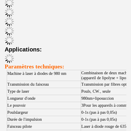
Applications:
Paramètres techniques
:
Combinaison de deux machin
Machine à laser à diodes de 980 nm
(appareil de lipolyse + liposu
Transmission du faisceau
Transmission par fibres optiq
Type de laser
Pouls, CW.
, seule
Longueur d'onde
980
nm+liposuccion
Le pouvoir
3
Pour les appareils à comma
Pouls
largeur
0-1s (pas à pas 0,05s)
Durée de l'impulsion
0-1s (pas à pas 0,05s)
Faisceau pilote
Laser à diode rouge de 635 