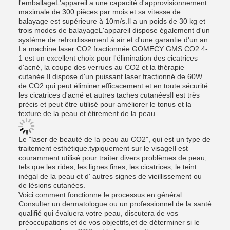
l'emballageL'appareil a une capacité d'approvisionnement
maximale de 300 pièces par mois et sa vitesse de
balayage est supérieure à 10m/s.Il a un poids de 30 kg et
trois modes de balayageL'appareil dispose également d'un
système de refroidissement à air et d'une garantie d'un an.
La machine laser CO2 fractionnée GOMECY GMS CO2 4-
1 est un excellent choix pour l'élimination des cicatrices
d'acné, la coupe des verrues au CO2 et la thérapie
cutanée.Il dispose d'un puissant laser fractionné de 60W
de CO2 qui peut éliminer efficacement et en toute sécurité
les cicatrices d'acné et autres taches cutanéesIl est très
précis et peut être utilisé pour améliorer le tonus et la
texture de la peau.et étirement de la peau.
Le "laser de beauté de la peau au CO2", qui est un type de
traitement esthétique.typiquement sur le visageIl est
couramment utilisé pour traiter divers problèmes de peau,
tels que les rides, les lignes fines, les cicatrices, le teint
inégal de la peau et d' autres signes de vieillissement ou
de lésions cutanées.
Voici comment fonctionne le processus en général:
Consulter un dermatologue ou un professionnel de la santé
qualifié qui évaluera votre peau, discutera de vos
préoccupations et de vos objectifs,et de déterminer si le