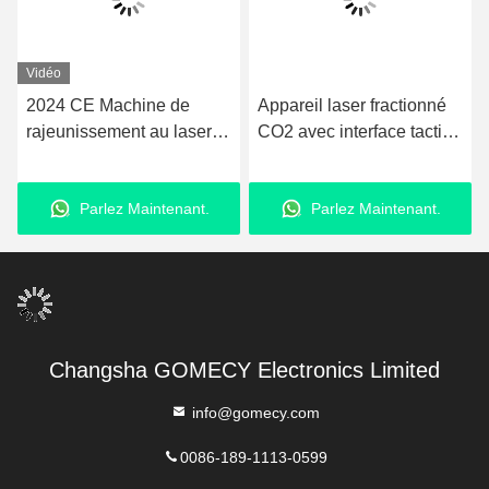
Vidéo
2024 CE Machine de
Appareil laser fractionné
rajeunissement au laser
CO2 avec interface tactile
CO2 Soins de la peau
pour thérapie cutanée
Chirurgie étroite
avancée, élimination des
Parlez Maintenant.
Parlez Maintenant.
Enlèvement de marques
rides et lifting
Traitement des cicatrices
Gomecy Femilift
professionnel
Changsha GOMECY Electronics Limited
info@gomecy.com
0086-189-1113-0599