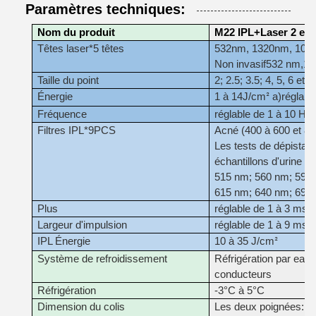
Paramètres techniques:
Nom du produit
M22 IPL+Laser 2 en 
Têtes laser*5 têtes
532nm, 1320nm, 1064nm
Non invasif
532 nm
,
10
Taille du point
2; 2.5; 3.5; 4, 5, 6 et
Énergie
1 à 14
J/cm
a)
réglabl
²
Fréquence
réglable de 1 à 10 Hz
Filtres IPL*9PCS
Acné (400 à 600 et 80
Les tests de dépistage
échantillons d'urine et 
515 nm; 560 nm; 590
615 nm; 640 nm; 695
Plus
réglable de 1 à 3 ms
Largeur d'impulsion
réglable de 1 à 9 ms
IPL Énergie
10 à 35 J/cm
²
Système de refroidissement
Réfrigération par eau,
conducteurs
Réfrigération
-3°C à 5°C
Dimension du colis
Les deux poignées: 