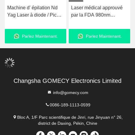
Machine d' épilation Nd
Laser médical approuvé
Yag Laser à diode / Pico 2
par la FDA 980nm
en 1 Machine de
1470nm Endolift Lipolyse
rajeunissement de la peau
Mycose vasculaire
Parlez Maintenant.
Parlez Maintenant.
au laser au carbone
Changsha GOMECY Electronics Limited
info@gomecy.com
0086-189-1113-0599
Bloc A, 1/F Parc scientifique de Jinri, rue Jinyuan n° 26,
district de Daxing, Pékin, Chine