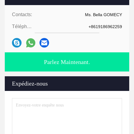
Contacts:
Ms. Bella GOMECY
Téléphone:
+8619186962259
Parlez Maintenant.
Expédiez-nous