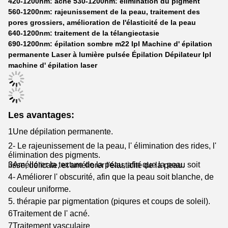
420-1200nm: acné 530-1200nm: élimination du pigment
560-1200nm: rajeunissement de la peau, traitement des
pores grossiers, amélioration de l'élasticité de la peau
640-1200nm: traitement de la télangiectasie
690-1200nm: épilation sombre m22 Ipl Machine d' épilation
permanente Laser à lumière pulsée Épilation Dépilateur Ipl
machine d' épilation laser
Les avantages:
1Une dépilation permanente.
2- Le rajeunissement de la peau, l' élimination des rides, l'
élimination des pigments.
3Améliorer la texture de la peau, afin que la peau soit lisse, délicate, et améliorer l'élasticité de la peau.
4- Améliorer l' obscurité, afin que la peau soit blanche, de
couleur uniforme.
5. thérapie par pigmentation (piqures et coups de soleil).
6Traitement de l' acné.
7Traitement vasculaire