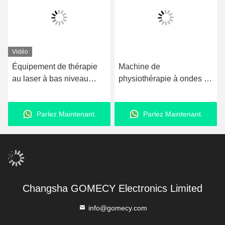
Vidéo
Équipement de thérapie
Machine de
au laser à bas niveau
physiothérapie à ondes de
vertical, Luxmaster Physio
choc multifonctionnelle 2
Laser Machine pour
en 1 machine de
Parlez Maintenant.
Parlez Maintenant.
soulager la douleur
récupération des
blessures sportives
Changsha GOMECY Electronics Limited
info@gomecy.com