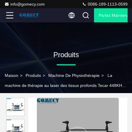
info@gomecy.com
0086-189-1113-0599
Parlez Maintenant
Produits
Maison
>
Produits
>
Machine De Physiothérapie
>
La
machine de thérapie au laser des tissus profonds Tecar 448KHZ
avec 6 têtes