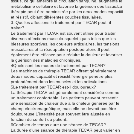
tissus, ce qui améliore la circulation sanguine, augmente le
métabolisme cellulaire et favorise la guérison des tissus.La
thérapie peut être administrée par les deux modes capacitif
et résistif, ciblant différentes couches tissulaires.
3. Quelles affections le traitement par TECAR peut- il
traiter?
Le traitement par TECAR est souvent utilisé pour traiter
diverses affections musculo-squelettiques telles que les
blessures sportives, les douleurs articulaires, les tensions
musculaires et la réadaptation postopératoire.Il peut
également être efficace pour réduire la douleur et favoriser
la guérison des maladies chroniques.
4Quels sont les modes de traitement par TECAR?
Les machines de thérapie TECAR offrent généralement
deux modes: capacitif et résistif.l'énergie pénètre plus
profondément dans les muscles et les articulations.
5Le traitement par TECAR est-il douloureux?
La thérapie TECAR est généralement considérée comme
un traitement confortable. Les patients peuvent ressentir
une sensation de chaleur due à la chaleur générée par le
champ électromagnétique, mais elle ne devrait pas être
douloureuse.L'intensité peut souvent être ajustée en
fonction du confort du patient..
6Combien de temps dure une séance de TECAR?
La durée d'une séance de thérapie TECAR peut varier en