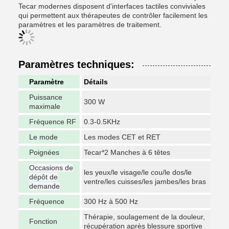
Tecar modernes disposent d'interfaces tactiles conviviales
qui permettent aux thérapeutes de contrôler facilement les
paramètres et les paramètres de traitement.
Paramètres techniques:
Paramètre
Détails
Puissance
300 W
maximale
Fréquence RF
0.3-0.5KHz
Le mode
Les modes CET et RET
Poignées
Tecar*2 Manches à 6 têtes
Occasions de
les yeux/le visage/le cou/le dos/le
dépôt de
ventre/les cuisses/les jambes/les bras
demande
Fréquence
300 Hz à 500 Hz
Thérapie, soulagement de la douleur,
Fonction
récupération après blessure sportive