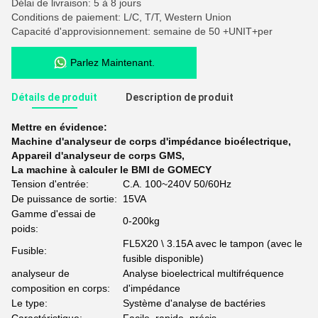
Délai de livraison: 5 à 8 jours
Conditions de paiement: L/C, T/T, Western Union
Capacité d'approvisionnement: semaine de 50 +UNIT+per
Parlez Maintenant.
Détails de produit
Description de produit
Mettre en évidence:
Machine d'analyseur de corps d'impédance bioélectrique
,
Appareil d'analyseur de corps GMS
,
La machine à calculer le BMI de GOMECY
Tension d'entrée:
C.A. 100~240V 50/60Hz
De puissance de sortie:
15VA
Gamme d'essai de
0-200kg
poids:
FL5X20 \ 3.15A avec le tampon (avec le
Fusible:
fusible disponible)
analyseur de
Analyse bioelectrical multifréquence
composition en corps:
d'impédance
Le type:
Système d'analyse de bactéries