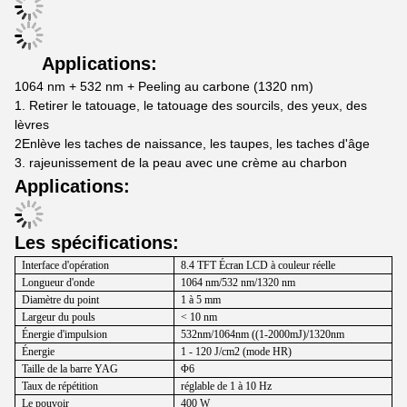
Applications:
1064 nm + 532 nm + Peeling au carbone (1320 nm)
1. Retirer le tatouage, le tatouage des sourcils, des yeux, des
lèvres
2Enlève les taches de naissance, les taupes, les taches d'âge
3. rajeunissement de la peau avec une crème au charbon
Applications:
Les spécifications:
Interface d'opération
8.4 TFT Écran LCD à couleur réelle
Longueur d'onde
1064 nm
/
532 nm
/
1320 nm
Diamètre du point
1 à 5 mm
Largeur du pouls
< 10 nm
Énergie d'impulsion
532nm/1064nm ((1-2000mJ)/1320nm
Énergie
1 - 120 J/cm2 (mode HR)
Taille de la barre YAG
Φ6
Taux de répétition
réglable de 1 à 10 Hz
Le pouvoir
400 W