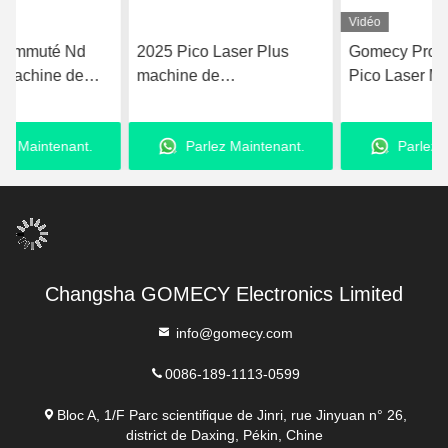
Vidéo
2025 Pico Laser Plus
Gomecy Pro ND YAG
machine de
Pico Laser Machine pour
rajeunissement de la peau
le traitement de la
Nd Yag Laser 755nm Pico
pigmentation du visage et
Parlez Maintenant.
Parlez Maintenant.
deuxième machine laser
des cicatrices et l'
élimination des tatouages
Changsha GOMECY Electronics Limited
info@gomecy.com
0086-189-1113-0599
Bloc A, 1/F Parc scientifique de Jinri, rue Jinyuan n° 26,
district de Daxing, Pékin, Chine