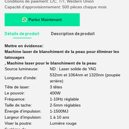
Conditions de paiement: L/C, T/T, Western Union
Capacité d'approvisionnement: 500 pièces chaque mois
Parlez Maintenant.
Détails de produit
Description de produit
Mettre en évidence:
Machine laser de blanchiment de la peau pour éliminer les
tatouages
,
Machine laser pour le blanchiment de la peau
Source lumineuse:
ND : Laser solide de YAG
532nm et 1064nm et 1320nm (poupée
Longueur d'onde:
arrière)
Tête de laser:
3 têtes
Le pouvoir:
400W
Fréquence:
1-10Hz réglable
Taille de tache:
2-5mm réglables
Énergie d'impulsion:
1-1500MJ
Largeur d'impulsion:
1 à 10 ans
Viser la poutre:
Lumière rouge