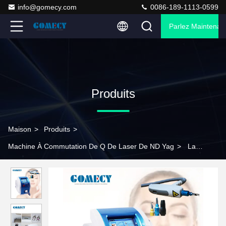
info@gomecy.com
0086-189-1113-0599
Parlez Maintenant
Produits
Maison
>
Produits
>
Machine À Commutation De Q De Laser De ND Yag
>
La
machine à laser Nd Yag pour le blanchiment de la peau