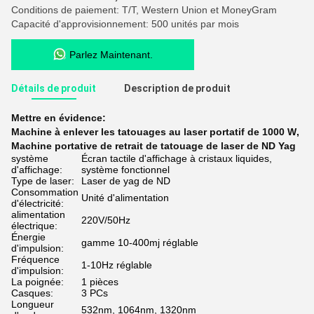
Conditions de paiement: T/T, Western Union et MoneyGram
Capacité d'approvisionnement: 500 unités par mois
Parlez Maintenant.
Détails de produit
Description de produit
Mettre en évidence:
Machine à enlever les tatouages au laser portatif de 1000 W
,
Machine portative de retrait de tatouage de laser de ND Yag
système
Écran tactile d'affichage à cristaux liquides,
d'affichage:
système fonctionnel
Type de laser:
Laser de yag de ND
Consommation
Unité d'alimentation
d'électricité:
alimentation
220V/50Hz
électrique:
Énergie
gamme 10-400mj réglable
d'impulsion:
Fréquence
1-10Hz réglable
d'impulsion:
La poignée:
1 pièces
Casques:
3 PCs
Longueur
532nm, 1064nm, 1320nm