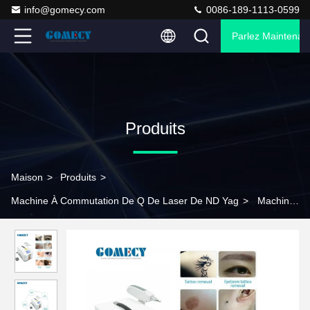
info@gomecy.com
0086-189-1113-0599
Parlez Maintenant
Produits
Maison
>
Produits
>
Machine À Commutation De Q De Laser De ND Yag
>
Machine
à enlever les tatouages Nd YAG laser portable de 1000 W avec
écran tactile