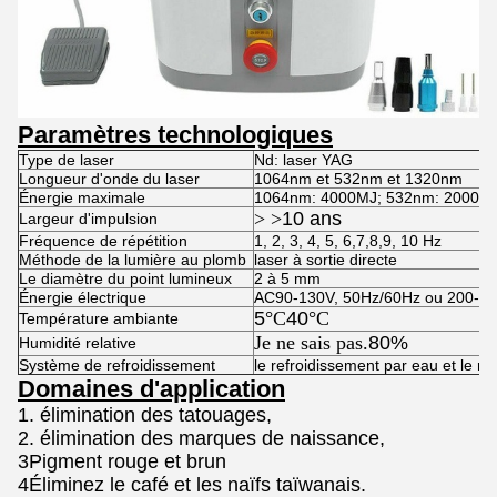
Paramètres technologiques
Type de laser
Nd: laser YAG
Longueur d'onde du laser
1064nm et 532nm et 1320nm
Énergie maximale
1064nm: 4000MJ; 532nm: 2000M
> >
10 ans
Largeur d'impulsion
Fréquence de répétition
1, 2, 3, 4, 5, 6,7,8,9, 10 Hz
Méthode de la lumière au plomb
laser à sortie directe
Le diamètre du point lumineux
2 à 5 mm
Énergie électrique
AC90-130V, 50Hz/60Hz ou 200-26
5
°C
40
°C
Température ambiante
Je ne sais pas.
80%
Humidité relative
Système de refroidissement
le refroidissement par eau et le ref
Domaines d'application
1. élimination des tatouages,
2. élimination des marques de naissance,
3Pigment rouge et brun
4Éliminez le café et les naïfs taïwanais.