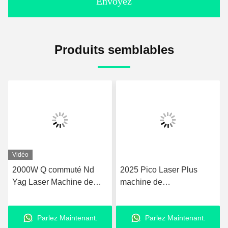
Envoyez
Produits semblables
Vidéo
2000W Q commuté Nd
2025 Pico Laser Plus
Yag Laser Machine de
machine de
retrait de tatouage 50kg
rajeunissement de la peau
Avec écran tactile LCD
Nd Yag Laser 755nm Pico
Parlez Maintenant.
Parlez Maintenant.
deuxième machine laser