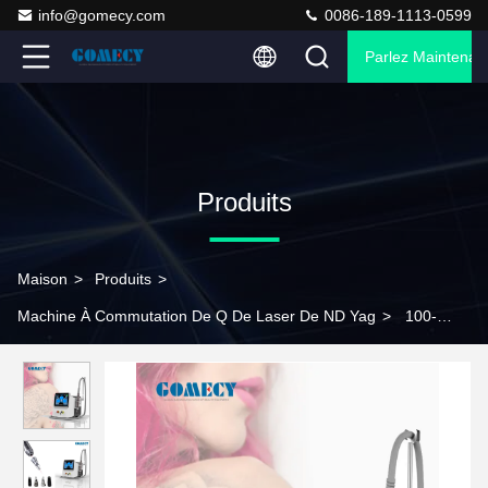
info@gomecy.com
0086-189-1113-0599
Parlez Maintenant
Produits
Maison
>
Produits
>
Machine À Commutation De Q De Laser De ND Yag
>
100-
1000J/cm2 Machine à éliminer le pigment, Pico Laser Machine à
éliminer le tatouage Prix