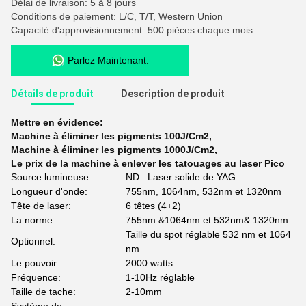
Délai de livraison: 5 à 8 jours
Conditions de paiement: L/C, T/T, Western Union
Capacité d'approvisionnement: 500 pièces chaque mois
Parlez Maintenant.
Détails de produit
Description de produit
Mettre en évidence:
Machine à éliminer les pigments 100J/Cm2
,
Machine à éliminer les pigments 1000J/Cm2
,
Le prix de la machine à enlever les tatouages au laser Pico
Source lumineuse:
ND : Laser solide de YAG
Longueur d'onde:
755nm, 1064nm, 532nm et 1320nm
Tête de laser:
6 têtes (4+2)
La norme:
755nm &1064nm et 532nm& 1320nm
Taille du spot réglable 532 nm et 1064
Optionnel:
nm
Le pouvoir:
2000 watts
Fréquence:
1-10Hz réglable
Taille de tache:
2-10mm