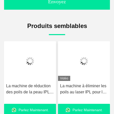
Envoyez
Produits semblables
Vidéo
La machine de réduction
La machine à éliminer les
des poils de la peau IPL
poils au laser IPL pour la
professionnelle Elight
maison en Chine
pour l'acné et l'élimination
Parlez Maintenant.
Parlez Maintenant.
des pigments