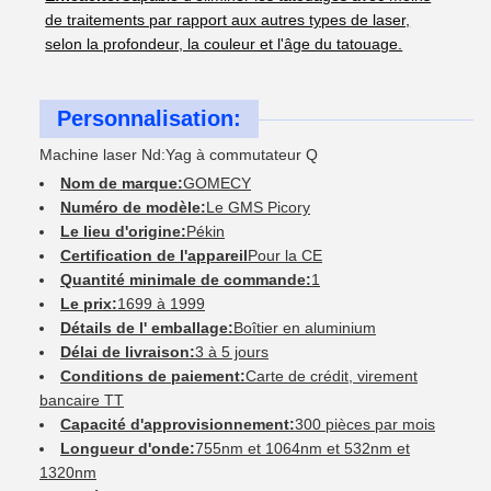
de traitements par rapport aux autres types de laser,
selon la profondeur, la couleur et l'âge du tatouage.
Personnalisation:
Machine laser Nd:Yag à commutateur Q
Nom de marque:
GOMECY
Numéro de modèle:
Le GMS Picory
Le lieu d'origine:
Pékin
Certification de l'appareil
Pour la CE
Quantité minimale de commande:
1
Le prix:
1699 à 1999
Détails de l' emballage:
Boîtier en aluminium
Délai de livraison:
3 à 5 jours
Conditions de paiement:
Carte de crédit, virement
bancaire TT
Capacité d'approvisionnement:
300 pièces par mois
Longueur d'onde:
755nm et 1064nm et 532nm et
1320nm