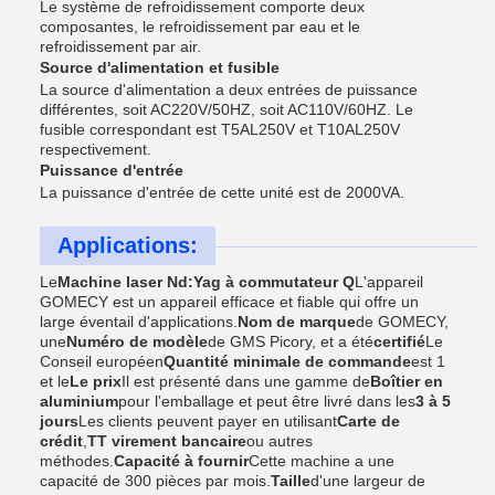
Le système de refroidissement comporte deux
composantes, le refroidissement par eau et le
refroidissement par air.
Source d'alimentation et fusible
La source d'alimentation a deux entrées de puissance
différentes, soit AC220V/50HZ, soit AC110V/60HZ. Le
fusible correspondant est T5AL250V et T10AL250V
respectivement.
Puissance d'entrée
La puissance d'entrée de cette unité est de 2000VA.
Applications:
Le
Machine laser Nd:Yag à commutateur Q
L'appareil
GOMECY est un appareil efficace et fiable qui offre un
large éventail d'applications.
Nom de marque
de GOMECY,
une
Numéro de modèle
de GMS Picory, et a été
certifié
Le
Conseil européen
Quantité minimale de commande
est 1
et le
Le prix
Il est présenté dans une gamme de
Boîtier en
aluminium
pour l'emballage et peut être livré dans les
3 à 5
jours
Les clients peuvent payer en utilisant
Carte de
crédit
,
TT virement bancaire
ou autres
méthodes.
Capacité à fournir
Cette machine a une
capacité de 300 pièces par mois.
Taille
d'une largeur de