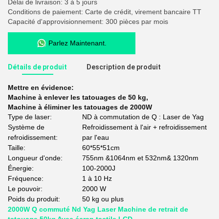
Délai de livraison: 3 à 5 jours
Conditions de paiement: Carte de crédit, virement bancaire TT
Capacité d'approvisionnement: 300 pièces par mois
Parlez Maintenant.
Détails de produit
Description de produit
Mettre en évidence:
Machine à enlever les tatouages de 50 kg
,
Machine à éliminer les tatouages de 2000W
Type de laser:
ND à commutation de Q : Laser de Yag
Système de
Refroidissement à l'air + refroidissement
refroidissement:
par l'eau
Taille:
60*55*51cm
Longueur d'onde:
755nm &1064nm et 532nm& 1320nm
Énergie:
100-2000J
Fréquence:
1 à 10 Hz
Le pouvoir:
2000 W
Poids du produit:
50 kg ou plus
2000W Q commuté Nd Yag Laser Machine de retrait de