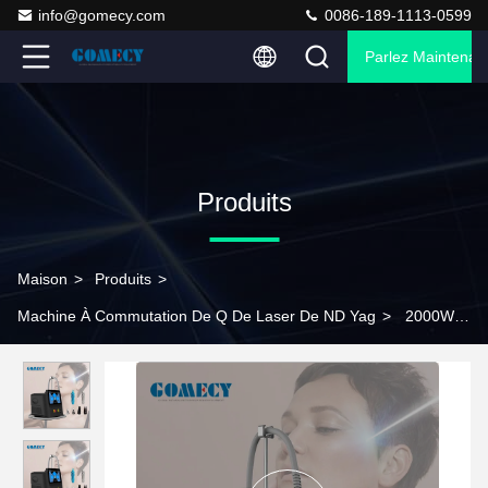
info@gomecy.com
0086-189-1113-0599
Parlez Maintenant
Produits
Maison
>
Produits
>
Machine À Commutation De Q De Laser De ND Yag
>
2000W Q
commuté Nd Yag Laser Machine de retrait de tatouage 50kg
Avec écran tactile LCD