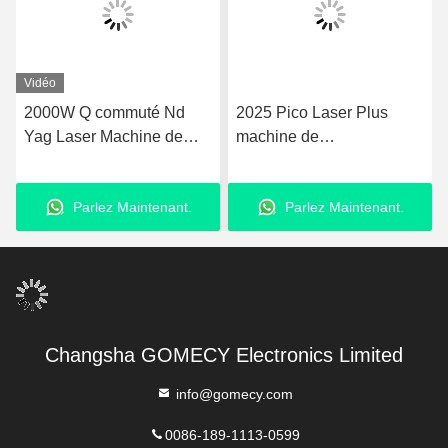
Vidéo
2025 Pico Laser Plus
Gomecy Pro ND YAG
machine de
Pico Laser Machine pour
rajeunissement de la peau
le traitement de la
Nd Yag Laser 755nm Pico
pigmentation du visage et
Parlez Maintenant.
Parlez Maintenant.
deuxième machine laser
des cicatrices et l'
élimination des tatouages
Changsha GOMECY Electronics Limited
info@gomecy.com
0086-189-1113-0599