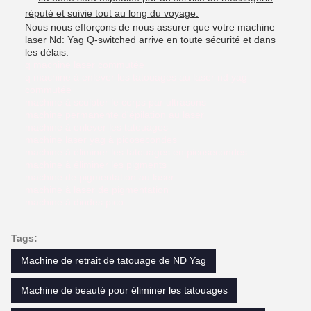
réputé et suivie tout au long du voyage.
Nous nous efforçons de nous assurer que votre machine
laser Nd: Yag Q-switched arrive en toute sécurité et dans
les délais.
q machine laser commutée
q machine à enlever les tatouages au laser nd yag
commutée
machine à sculpter le corps par ultrasons
machine permanente d'épilation au laser
machine à enlever les tatouages
machine laser yag à picosecondes
machine à éliminer les tatouages en picosecondes
machine à éliminer les pigments
machine de pigmentation au laser
machine à laser de pigmentation
machine à diodes pico
Tags:
Machine de retrait de tatouage de ND Yag
Machine de beauté pour éliminer les tatouages