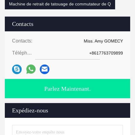
Machine de retrait de tatouage de commutateur de Q
Contacts
Contacts:
Miss. Amy GOMECY
Téléphone:
+8617763709899
Parlez Maintenant.
Expédiez-nous