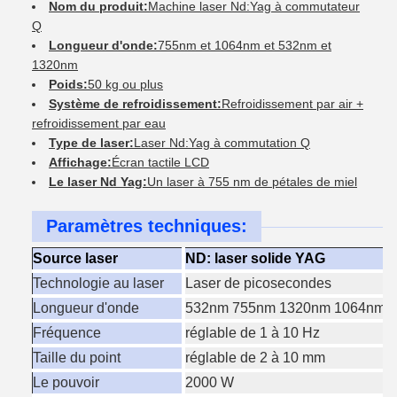
Nom du produit:
Machine laser Nd:Yag à commutateur
Q
Longueur d'onde:
755nm et 1064nm et 532nm et
1320nm
Poids:
50 kg ou plus
Système de refroidissement:
Refroidissement par air +
refroidissement par eau
Type de laser:
Laser Nd:Yag à commutation Q
Affichage:
Écran tactile LCD
Le laser Nd Yag:
Un laser à 755 nm de pétales de miel
Paramètres techniques:
Source laser
ND: laser solide YAG
Technologie au laser
Laser de picosecondes
Longueur d'onde
532nm 755nm 1320nm 1064nm 4 
Fréquence
réglable de 1 à 10 Hz
Taille du point
réglable de 2 à 10 mm
Le pouvoir
2000 W