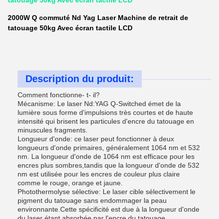
tatouage 50kg Avec écran tactile LCD
2000W Q commuté Nd Yag Laser Machine de retrait de
tatouage 50kg Avec écran tactile LCD
Description du produit:
Comment fonctionne- t- il?
Mécanisme: Le laser Nd:YAG Q-Switched émet de la
lumière sous forme d'impulsions très courtes et de haute
intensité qui brisent les particules d'encre du tatouage en
minuscules fragments.
Longueur d'onde: ce laser peut fonctionner à deux
longueurs d'onde primaires, généralement 1064 nm et 532
nm. La longueur d'onde de 1064 nm est efficace pour les
encres plus sombres,tandis que la longueur d'onde de 532
nm est utilisée pour les encres de couleur plus claire
comme le rouge, orange et jaune.
Photothermolyse sélective: Le laser cible sélectivement le
pigment du tatouage sans endommager la peau
environnante.Cette spécificité est due à la longueur d'onde
du laser étant absorbée par l'encre du tatouage.