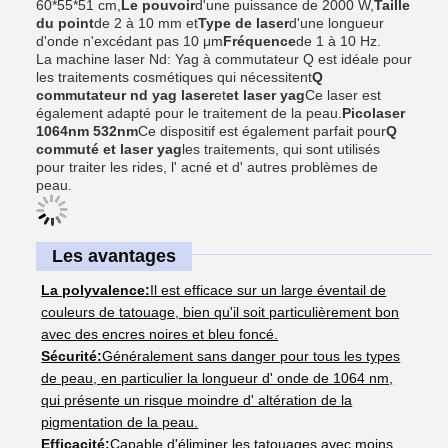
60*55*51 cm,
Le pouvoir
d'une puissance de 2000 W,
Taille
du point
de 2 à 10 mm et
Type de laser
d'une longueur
d'onde n'excédant pas 10 μm
Fréquence
de 1 à 10 Hz.
La machine laser Nd: Yag à commutateur Q est idéale pour
les traitements cosmétiques qui nécessitent
Q
commutateur nd yag laser
et
et laser yag
Ce laser est
également adapté pour le traitement de la peau.
Picolaser
1064nm 532nm
Ce dispositif est également parfait pour
Q
commuté et laser yag
les traitements, qui sont utilisés
pour traiter les rides, l' acné et d' autres problèmes de
peau.
Les avantages
La polyvalence:
Il est efficace sur un large éventail de
couleurs de tatouage, bien qu'il soit particulièrement bon
avec des encres noires et bleu foncé.
Sécurité:
Généralement sans danger pour tous les types
de peau, en particulier la longueur d' onde de 1064 nm,
qui présente un risque moindre d' altération de la
pigmentation de la peau.
Efficacité:
Capable d'éliminer les tatouages avec moins