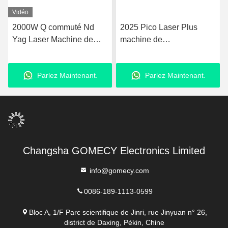
Vidéo
2000W Q commuté Nd
2025 Pico Laser Plus
Yag Laser Machine de
machine de
retrait de tatouage 50kg
rajeunissement de la peau
Avec écran tactile LCD
Nd Yag Laser 755nm Pico
Parlez Maintenant.
Parlez Maintenant.
deuxième machine laser
Changsha GOMECY Electronics Limited
info@gomecy.com
0086-189-1113-0599
Bloc A, 1/F Parc scientifique de Jinri, rue Jinyuan n° 26,
district de Daxing, Pékin, Chine