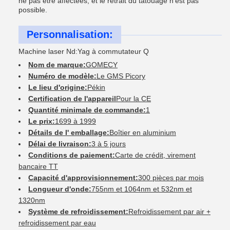
ne pas être affectées, et le retrait du tatouage n'est pas
possible.
Personnalisation:
Machine laser Nd:Yag à commutateur Q
Nom de marque:
GOMECY
Numéro de modèle:
Le GMS Picory
Le lieu d'origine:
Pékin
Certification de l'appareil
Pour la CE
Quantité minimale de commande:
1
Le prix:
1699 à 1999
Détails de l' emballage:
Boîtier en aluminium
Délai de livraison:
3 à 5 jours
Conditions de paiement:
Carte de crédit, virement
bancaire TT
Capacité d'approvisionnement:
300 pièces par mois
Longueur d'onde:
755nm et 1064nm et 532nm et
1320nm
Système de refroidissement:
Refroidissement par air +
refroidissement par eau