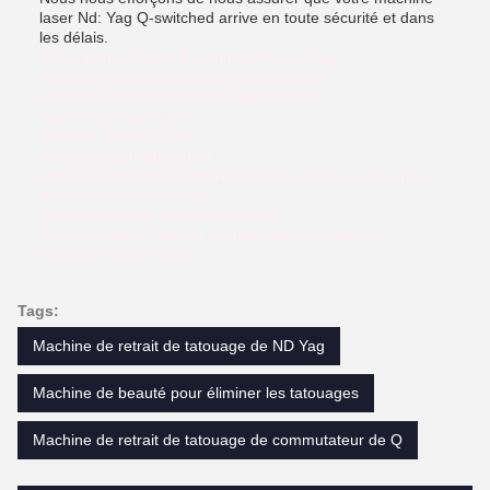
laser Nd: Yag Q-switched arrive en toute sécurité et dans
les délais.
Q équipement laser à commutateur nd yag
machine laser pour éliminer les tatouages
machine à éliminer les tatouages au laser
machine à laser à pico
machine à laser à pico
machine à pulsation pico
prix de la machine à éliminer les tatouages au laser pico
machine à picosecondes
épilation au laser en picosecondes
Pico machine à éliminer les tatouages au laserway
machine à laser à pico
Tags:
Machine de retrait de tatouage de ND Yag
Machine de beauté pour éliminer les tatouages
Machine de retrait de tatouage de commutateur de Q