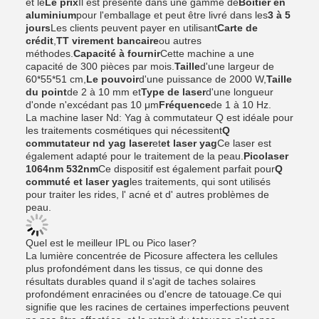
et le
Le prix
Il est présenté dans une gamme de
Boîtier en
aluminium
pour l'emballage et peut être livré dans les
3 à 5
jours
Les clients peuvent payer en utilisant
Carte de
crédit
,
TT virement bancaire
ou autres
méthodes.
Capacité à fournir
Cette machine a une
capacité de 300 pièces par mois.
Taille
d'une largeur de
60*55*51 cm,
Le pouvoir
d'une puissance de 2000 W,
Taille
du point
de 2 à 10 mm et
Type de laser
d'une longueur
d'onde n'excédant pas 10 μm
Fréquence
de 1 à 10 Hz.
La machine laser Nd: Yag à commutateur Q est idéale pour
les traitements cosmétiques qui nécessitent
Q
commutateur nd yag laser
et
et laser yag
Ce laser est
également adapté pour le traitement de la peau.
Picolaser
1064nm 532nm
Ce dispositif est également parfait pour
Q
commuté et laser yag
les traitements, qui sont utilisés
pour traiter les rides, l' acné et d' autres problèmes de
peau.
Quel est le meilleur IPL ou Pico laser?
La lumière concentrée de Picosure affectera les cellules
plus profondément dans les tissus, ce qui donne des
résultats durables quand il s'agit de taches solaires
profondément enracinées ou d'encre de tatouage.Ce qui
signifie que les racines de certaines imperfections peuvent