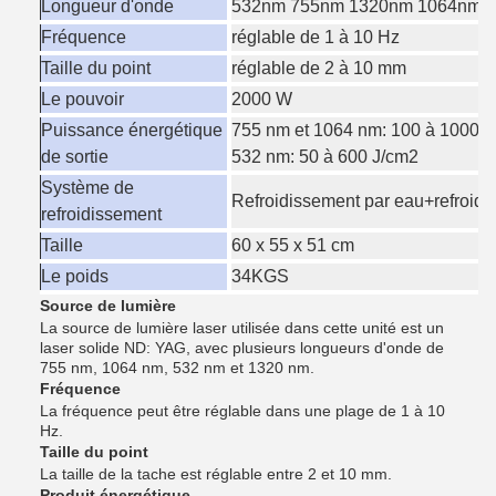
Longueur d'onde
532nm 755nm 1320nm 1064nm 4 
Fréquence
réglable de 1 à 10 Hz
Taille du point
réglable de 2 à 10 mm
Le pouvoir
2000 W
Puissance énergétique
755 nm et 1064 nm: 100 à 1000 
de sortie
532 nm: 50 à 600 J/cm2
Système de
Refroidissement par eau+refroidi
refroidissement
Taille
60 x 55 x 51 cm
Le poids
34KGS
Source de lumière
La source de lumière laser utilisée dans cette unité est un
laser solide ND: YAG, avec plusieurs longueurs d'onde de
755 nm, 1064 nm, 532 nm et 1320 nm.
Fréquence
La fréquence peut être réglable dans une plage de 1 à 10
Hz.
Taille du point
La taille de la tache est réglable entre 2 et 10 mm.
Produit énergétique