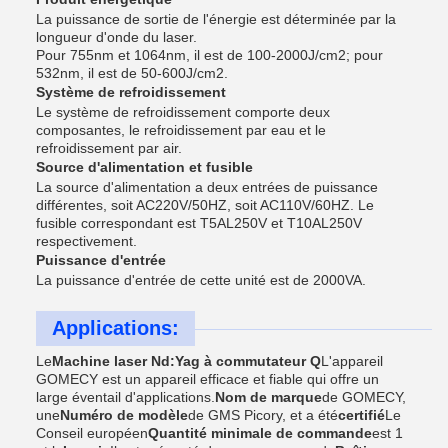
La puissance de sortie de l'énergie est déterminée par la
longueur d'onde du laser.
Pour 755nm et 1064nm, il est de 100-2000J/cm2; pour
532nm, il est de 50-600J/cm2.
Système de refroidissement
Le système de refroidissement comporte deux
composantes, le refroidissement par eau et le
refroidissement par air.
Source d'alimentation et fusible
La source d'alimentation a deux entrées de puissance
différentes, soit AC220V/50HZ, soit AC110V/60HZ. Le
fusible correspondant est T5AL250V et T10AL250V
respectivement.
Puissance d'entrée
La puissance d'entrée de cette unité est de 2000VA.
Applications:
Le
Machine laser Nd:Yag à commutateur Q
L'appareil
GOMECY est un appareil efficace et fiable qui offre un
large éventail d'applications.
Nom de marque
de GOMECY,
une
Numéro de modèle
de GMS Picory, et a été
certifié
Le
Conseil européen
Quantité minimale de commande
est 1