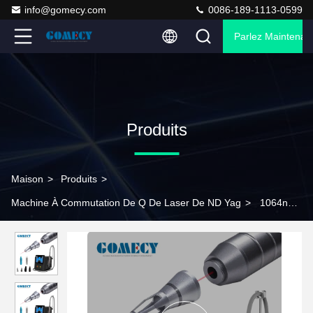
info@gomecy.com
0086-189-1113-0599
Parlez Maintenant
Produits
Maison
>
Produits
>
Machine À Commutation De Q De Laser De ND Yag
>
1064nm
Picosecond Laser Machine de retrait de tatouage avec des
taches réglables Taille des têtes