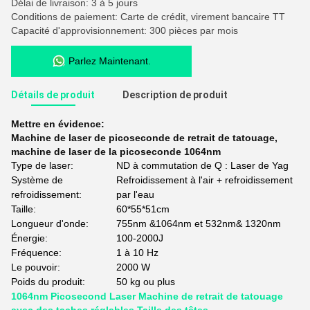
Délai de livraison: 3 à 5 jours
Conditions de paiement: Carte de crédit, virement bancaire TT
Capacité d'approvisionnement: 300 pièces par mois
Parlez Maintenant.
Détails de produit
Description de produit
Mettre en évidence:
Machine de laser de picoseconde de retrait de tatouage
,
machine de laser de la picoseconde 1064nm
Type de laser:
ND à commutation de Q : Laser de Yag
Système de
Refroidissement à l'air + refroidissement
refroidissement:
par l'eau
Taille:
60*55*51cm
Longueur d'onde:
755nm &1064nm et 532nm& 1320nm
Énergie:
100-2000J
Fréquence:
1 à 10 Hz
Le pouvoir:
2000 W
Poids du produit:
50 kg ou plus
1064nm Picosecond Laser Machine de retrait de tatouage