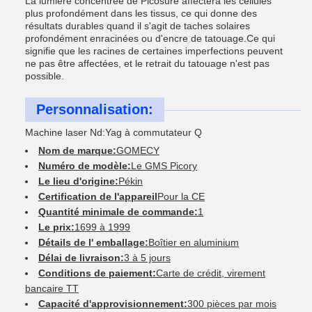
La lumière concentrée de Picosure affectera les cellules
plus profondément dans les tissus, ce qui donne des
résultats durables quand il s'agit de taches solaires
profondément enracinées ou d'encre de tatouage.Ce qui
signifie que les racines de certaines imperfections peuvent
ne pas être affectées, et le retrait du tatouage n'est pas
possible.
Personnalisation:
Machine laser Nd:Yag à commutateur Q
Nom de marque:
GOMECY
Numéro de modèle:
Le GMS Picory
Le lieu d'origine:
Pékin
Certification de l'appareil
Pour la CE
Quantité minimale de commande:
1
Le prix:
1699 à 1999
Détails de l' emballage:
Boîtier en aluminium
Délai de livraison:
3 à 5 jours
Conditions de paiement:
Carte de crédit, virement
bancaire TT
Capacité d'approvisionnement:
300 pièces par mois