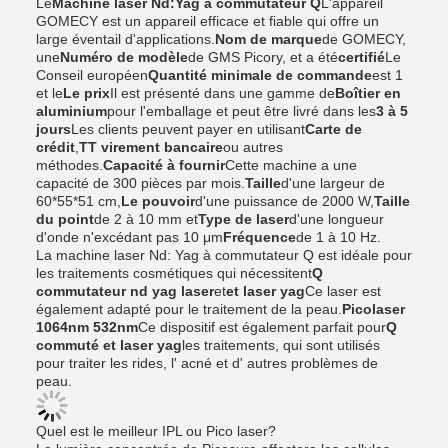
Le
Machine laser Nd:Yag à commutateur Q
L'appareil
GOMECY est un appareil efficace et fiable qui offre un
large éventail d'applications.
Nom de marque
de GOMECY,
une
Numéro de modèle
de GMS Picory, et a été
certifié
Le
Conseil européen
Quantité minimale de commande
est 1
et le
Le prix
Il est présenté dans une gamme de
Boîtier en
aluminium
pour l'emballage et peut être livré dans les
3 à 5
jours
Les clients peuvent payer en utilisant
Carte de
crédit
,
TT virement bancaire
ou autres
méthodes.
Capacité à fournir
Cette machine a une
capacité de 300 pièces par mois.
Taille
d'une largeur de
60*55*51 cm,
Le pouvoir
d'une puissance de 2000 W,
Taille
du point
de 2 à 10 mm et
Type de laser
d'une longueur
d'onde n'excédant pas 10 μm
Fréquence
de 1 à 10 Hz.
La machine laser Nd: Yag à commutateur Q est idéale pour
les traitements cosmétiques qui nécessitent
Q
commutateur nd yag laser
et
et laser yag
Ce laser est
également adapté pour le traitement de la peau.
Picolaser
1064nm 532nm
Ce dispositif est également parfait pour
Q
commuté et laser yag
les traitements, qui sont utilisés
pour traiter les rides, l' acné et d' autres problèmes de
peau.
Quel est le meilleur IPL ou Pico laser?