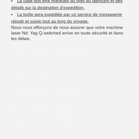
La case doit être marquée du logo du fabricant et des
détails sur la destination d'expédition.
La boîte sera expédiée par un service de messagerie
réputé et suivie tout au long du voyage.
Nous nous efforçons de nous assurer que votre machine
laser Nd: Yag Q-switched arrive en toute sécurité et dans
les délais.
Q équipement laser à commutateur nd yag
machine laser pour éliminer les tatouages
Machine à éliminer les tatouages au laser Pico
machine à laser à pico
machine à laser à pico
machine à pulsation pico
prix de la machine à éliminer les tatouages au laser pico
machine à picosecondes
épilation au laser en picosecondes
machine à éliminer les tatouages de type picoway
machine à laser à picoway
prix de la machine à éliminer les tatouages pico
machine à éliminer les tatouages
machine à éliminer les tatouages au laser en picosecondes
Nd yag q machine à commutateur laser
machine à peler au laser au carbone