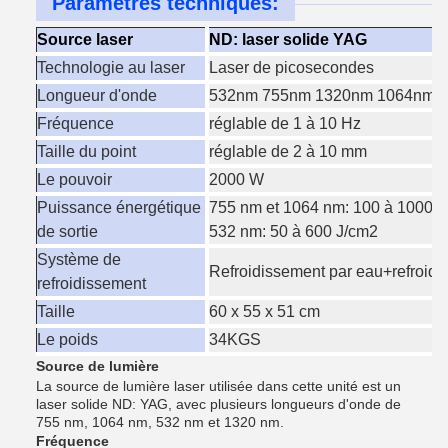
Paramètres techniques:
Source laser
ND: laser solide YAG
Technologie au laser
Laser de picosecondes
Longueur d'onde
532nm 755nm 1320nm 1064nm 4 
Fréquence
réglable de 1 à 10 Hz
Taille du point
réglable de 2 à 10 mm
Le pouvoir
2000 W
Puissance énergétique
755 nm et 1064 nm: 100 à 1000 
de sortie
532 nm: 50 à 600 J/cm2
Système de
Refroidissement par eau+refroidi
refroidissement
Taille
60 x 55 x 51 cm
Le poids
34KGS
Source de lumière
La source de lumière laser utilisée dans cette unité est un
laser solide ND: YAG, avec plusieurs longueurs d'onde de
755 nm, 1064 nm, 532 nm et 1320 nm.
Fréquence