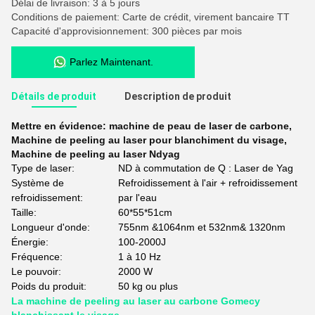
Délai de livraison: 3 à 5 jours
Conditions de paiement: Carte de crédit, virement bancaire TT
Capacité d'approvisionnement: 300 pièces par mois
Parlez Maintenant.
Détails de produit
Description de produit
Mettre en évidence:
machine de peau de laser de carbone
,
Machine de peeling au laser pour blanchiment du visage
,
Machine de peeling au laser Ndyag
Type de laser:
ND à commutation de Q : Laser de Yag
Système de
Refroidissement à l'air + refroidissement
refroidissement:
par l'eau
Taille:
60*55*51cm
Longueur d'onde:
755nm &1064nm et 532nm& 1320nm
Énergie:
100-2000J
Fréquence:
1 à 10 Hz
Le pouvoir:
2000 W
Poids du produit:
50 kg ou plus
La machine de peeling au laser au carbone Gomecy