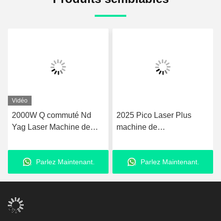
Vidéo
2000W Q commuté Nd
2025 Pico Laser Plus
Yag Laser Machine de
machine de
retrait de tatouage 50kg
rajeunissement de la peau
Avec écran tactile LCD
Nd Yag Laser 755nm Pico
Parlez Maintenant.
Parlez Maintenant.
deuxième machine laser