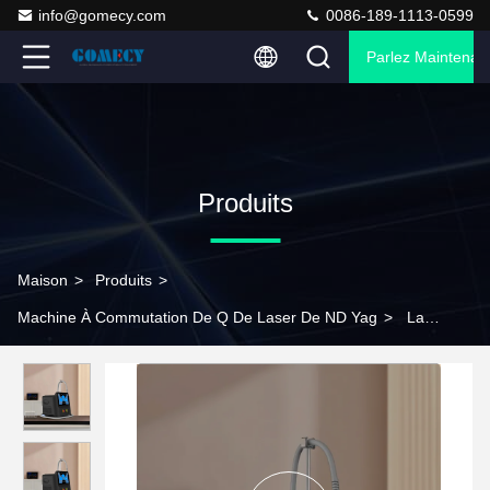
info@gomecy.com
0086-189-1113-0599
Parlez Maintenant
Produits
Maison
>
Produits
>
Machine À Commutation De Q De Laser De ND Yag
>
La
machine de peeling au laser au carbone Gomecy blanchissant le
visage