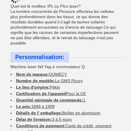
Quel est le meilleur IPL ou Pico laser?
La lumière concentrée de Picosure affectera les cellules
plus profondément dans les tissus, ce qui donne des
résultats durables quand il s'agit de taches solaires
profondément enracinées ou d'encre de tatouage.Ce qui
signifie que les racines de certaines imperfections peuvent
ne pas être affectées, et le retrait du tatouage n'est pas
possible.
Personnalisation:
Machine laser Nd:Yag à commutateur Q
Nom de marque:
GOMECY
Numéro de modèle:
Le GMS Picory
Le lieu d'origine:
Pékin
Certification de l'appareil
Pour la CE
Quantité minimale de commande:
1
Le prix:
1699 à 1999
Détails de l' emballage:
Boîtier en aluminium
Délai de livraison:
3 à 5 jours
Conditions de paiement:
Carte de crédit, virement