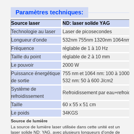
Paramètres techniques:
Source laser
ND: laser solide YAG
Technologie au laser
Laser de picosecondes
Longueur d'onde
532nm 755nm 1320nm 1064nm 4 
Fréquence
réglable de 1 à 10 Hz
Taille du point
réglable de 2 à 10 mm
Le pouvoir
2000 W
Puissance énergétique
755 nm et 1064 nm: 100 à 1000 
de sortie
532 nm: 50 à 600 J/cm2
Système de
Refroidissement par eau+refroidi
refroidissement
Taille
60 x 55 x 51 cm
Le poids
34KGS
Source de lumière
La source de lumière laser utilisée dans cette unité est un
laser solide ND: YAG, avec plusieurs longueurs d'onde de