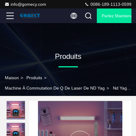
info@gomecy.com
0086-189-1113-0599
Parlez Maintenant
Produits
Maison
>
Produits
>
Machine À Commutation De Q De Laser De ND Yag
>
Nd Yag
machine de peeling au laser / machine de rajeunissement de la
peau à la poupée noire