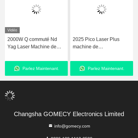
Vidéo
2000W Q commuté Nd
2025 Pico Laser Plus
Yag Laser Machine de
machine de
retrait de tatouage 50kg
rajeunissement de la peau
Avec écran tactile LCD
Nd Yag Laser 755nm Pico
Parlez Maintenant.
Parlez Maintenant.
deuxième machine laser
Changsha GOMECY Electronics Limited
info@gomecy.com