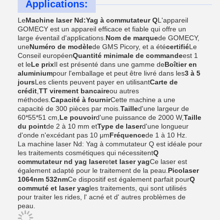
Applications:
Le
Machine laser Nd:Yag à commutateur Q
L'appareil
GOMECY est un appareil efficace et fiable qui offre un
large éventail d'applications.
Nom de marque
de GOMECY,
une
Numéro de modèle
de GMS Picory, et a été
certifié
Le
Conseil européen
Quantité minimale de commande
est 1
et le
Le prix
Il est présenté dans une gamme de
Boîtier en
aluminium
pour l'emballage et peut être livré dans les
3 à 5
jours
Les clients peuvent payer en utilisant
Carte de
crédit
,
TT virement bancaire
ou autres
méthodes.
Capacité à fournir
Cette machine a une
capacité de 300 pièces par mois.
Taille
d'une largeur de
60*55*51 cm,
Le pouvoir
d'une puissance de 2000 W,
Taille
du point
de 2 à 10 mm et
Type de laser
d'une longueur
d'onde n'excédant pas 10 μm
Fréquence
de 1 à 10 Hz.
La machine laser Nd: Yag à commutateur Q est idéale pour
les traitements cosmétiques qui nécessitent
Q
commutateur nd yag laser
et
et laser yag
Ce laser est
également adapté pour le traitement de la peau.
Picolaser
1064nm 532nm
Ce dispositif est également parfait pour
Q
commuté et laser yag
les traitements, qui sont utilisés
pour traiter les rides, l' acné et d' autres problèmes de
peau.