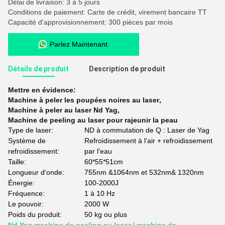
Délai de livraison: 3 à 5 jours
Conditions de paiement: Carte de crédit, virement bancaire TT
Capacité d'approvisionnement: 300 pièces par mois
Parlez Maintenant.
Détails de produit
Description de produit
Mettre en évidence:
Machine à peler les poupées noires au laser
,
Machine à peler au laser Nd Yag
,
Machine de peeling au laser pour rajeunir la peau
Type de laser:
ND à commutation de Q : Laser de Yag
Système de
Refroidissement à l'air + refroidissement
refroidissement:
par l'eau
Taille:
60*55*51cm
Longueur d'onde:
755nm &1064nm et 532nm& 1320nm
Énergie:
100-2000J
Fréquence:
1 à 10 Hz
Le pouvoir:
2000 W
Poids du produit:
50 kg ou plus