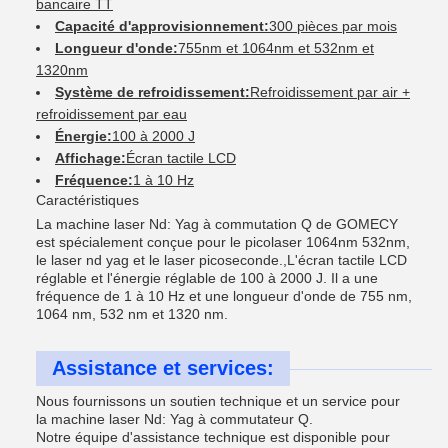
bancaire TT
Capacité d'approvisionnement:
300 pièces par mois
Longueur d'onde:
755nm et 1064nm et 532nm et
1320nm
Système de refroidissement:
Refroidissement par air +
refroidissement par eau
Énergie:
100 à 2000 J
Affichage:
Écran tactile LCD
Fréquence:
1 à 10 Hz
Caractéristiques
La machine laser Nd: Yag à commutation Q de GOMECY
est spécialement conçue pour le picolaser 1064nm 532nm,
le laser nd yag et le laser picoseconde.,L'écran tactile LCD
réglable et l'énergie réglable de 100 à 2000 J. Il a une
fréquence de 1 à 10 Hz et une longueur d'onde de 755 nm,
1064 nm, 532 nm et 1320 nm.
Assistance et services:
Nous fournissons un soutien technique et un service pour
la machine laser Nd: Yag à commutateur Q.
Notre équipe d'assistance technique est disponible pour