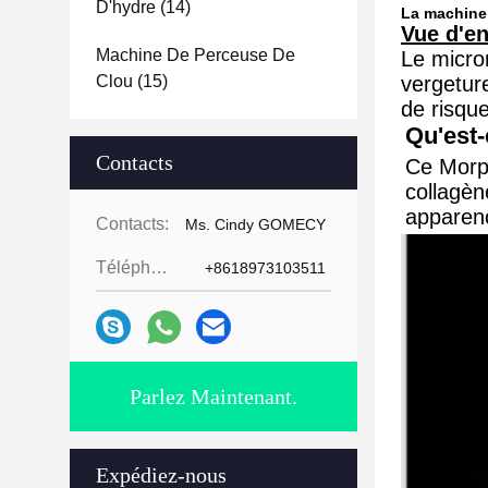
D'hydre
(14)
La machine 
Vue d'e
Machine De Perceuse De
Le micron
Clou
(15)
vergeture
de risqu
Qu'est-
Contacts
Ce Morph
collagèn
apparenc
Contacts:
Ms. Cindy GOMECY
Téléphone:
+8618973103511
Parlez Maintenant.
Expédiez-nous