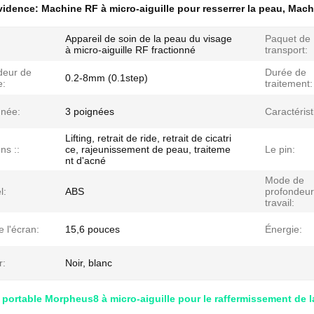
évidence:
Machine RF à micro-aiguille pour resserrer la peau
,
Machi
Appareil de soin de la peau du visage
Paquet de
à micro-aiguille RF fractionné
transport:
deur de
Durée de
0.2-8mm (0.1step)
e:
traitement:
gnée:
3 poignées
Caractérist
Lifting, retrait de ride, retrait de cicatri
ns ::
ce, rajeunissement de peau, traiteme
Le pin:
nt d'acné
Mode de
l:
ABS
profondeur
travail:
e l'écran:
15,6 pouces
Énergie:
r:
Noir, blanc
portable Morpheus8 à micro-aiguille pour le raffermissement de 