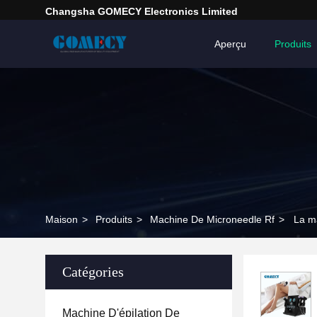
Changsha GOMECY Electronics Limited
Aperçu
Produits
Maison
>
Produits
>
Machine De Microneedle Rf
>
La ma
Catégories
Machine D'épilation De