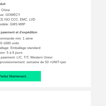
duit
: Chine
que: GOMECY
n: CE ISO CCC, EMC, LVD
odèle: GMS M8P
 paiement et d'expédition
commande min: 1 série
0-1680 units
allage: Emballage standard
ison: 5 à 8 jours
 paiement: L/C, T/T, Western Union
pprovisionnement: semaine de 50 +UNIT+per
Parlez Maintenant.