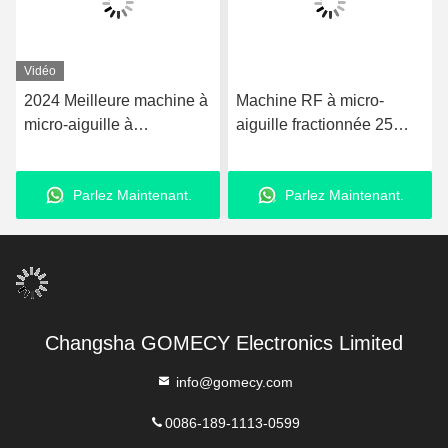
Vidéo
2024 Meilleure machine à
Machine RF à micro-
micro-aiguille à
aiguille fractionnée 25
radiofrequence MTS
épingles / 49 épingles
Skinpen RF Fractionnelle
pour le traitement de l'
Parlez Maintenant.
Parlez Maintenant.
Machine à micro-aiguille
élimination des rides
anti-âge usine de Chine
Changsha GOMECY Electronics Limited
info@gomecy.com
0086-189-1113-0599