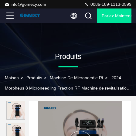
info@gomecy.com
0086-189-1113-0599
Parlez Maintenant
Produits
Maison
>
Produits
>
Machine De Microneedle Rf
>
2024
Morpheus 8 Microneedling Fraction RF Machine de revitalisation
de la peau équipement de traitement de l' acné avec une
garantie d' un an