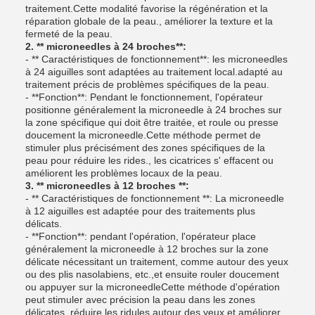
traitement.Cette modalité favorise la régénération et la
réparation globale de la peau., améliorer la texture et la
fermeté de la peau.
2. ** microneedles à 24 broches**:
- ** Caractéristiques de fonctionnement**: les microneedles
à 24 aiguilles sont adaptées au traitement local.adapté au
traitement précis de problèmes spécifiques de la peau.
- **Fonction**: Pendant le fonctionnement, l'opérateur
positionne généralement la microneedle à 24 broches sur
la zone spécifique qui doit être traitée, et roule ou presse
doucement la microneedle.Cette méthode permet de
stimuler plus précisément des zones spécifiques de la
peau pour réduire les rides., les cicatrices s' effacent ou
améliorent les problèmes locaux de la peau.
3. ** microneedles à 12 broches **:
- ** Caractéristiques de fonctionnement **: La microneedle
à 12 aiguilles est adaptée pour des traitements plus
délicats.
- **Fonction**: pendant l'opération, l'opérateur place
généralement la microneedle à 12 broches sur la zone
délicate nécessitant un traitement, comme autour des yeux
ou des plis nasolabiens, etc.,et ensuite rouler doucement
ou appuyer sur la microneedleCette méthode d'opération
peut stimuler avec précision la peau dans les zones
délicates, réduire les ridules autour des yeux et améliorer