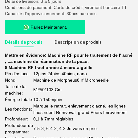
Délai de livraison: 3 à 5 jours
Conditions de paiement: Carte de crédit, virement bancaire TT
Capacité d'approvisionnement: 30pcs par mois
Parlez Maintenant.
Détails de produit
Description de produit
Mettre en évidence:
Machine RF pour le traitement de l' acné
,
La machine de réanimation de la peau
,
8 Machine RF fractionnée à micro-aiguille
Pin d'astuce:
12pins 24pins 40pins, nano
Nom::
Machine de Morpheus8 rf Microneedle
Taille de la
51*50*103 Cm
machine:
Énergie totale:
10 à 150mj/pin
Marque le retrait, enlèvement d'acné, les lignes
Les fonctions:
fines rident Remvoval, grand Poers Imrovement
Profondeur:
0,1 à 7mm réglables
Profondeur du
7-5-3, 6-4-2, 4-2 Je vous en prie.
programme: