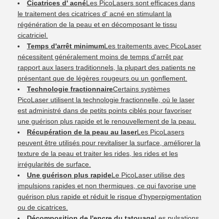
Cicatrices d' acné
Les PicoLasers sont efficaces dans
le traitement des cicatrices d' acné en stimulant la
régénération de la peau et en décomposant le tissu
cicatriciel.
Temps d'arrêt minimum
Les traitements avec PicoLaser
nécessitent généralement moins de temps d'arrêt par
rapport aux lasers traditionnels, la plupart des patients ne
présentant que de légères rougeurs ou un gonflement.
Technologie fractionnaire
Certains systèmes
PicoLaser utilisent la technologie fractionnelle, où le laser
est administré dans de petits points ciblés pour favoriser
une guérison plus rapide et le renouvellement de la peau.
Récupération de la peau au laser
Les PicoLasers
peuvent être utilisés pour revitaliser la surface, améliorer la
texture de la peau et traiter les rides, les rides et les
irrégularités de surface.
Une guérison plus rapide
Le PicoLaser utilise des
impulsions rapides et non thermiques, ce qui favorise une
guérison plus rapide et réduit le risque d'hyperpigmentation
ou de cicatrices.
Décomposition de l'encre du tatouage
Les pulsations