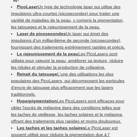
PicoLaser
Un type de technologie laser qui utilise des
impulsions ultra-courtes (picosecondes) pour traiter une
variété de maladies de la peau, y compris la pigmentation,
les tatouages et le rajeunissement de la peau.
Laser de picosecondes
Un laser qui émet des
impulsions d'un milliardième de seconde (picosecondes),
fournissant des traitements extrêmement rapides et précis.
Le rajeunissement de la peau
Les PicoLasers sont
utilisés pour rajeunir la peau, améliorer sa texture, réduire
les ridules et stimuler la production de collagène.
Retrait du tatouage
L'une des utilisations les plus
populaires des PicoLasers, qui décomposent les particules
d'encre de tatouage plus efficacement que les lasers
traditionnels.
Hyperpigmentation
Les PicoLasers sont efficaces pour
cibler l'excès de mélanine dans des conditions telles que
les taches de vieillesse, les taches solaires et le mélasma,
offrant des traitements plus rapides et moins douloureux.
Les taches et les taches solaires
Le PicoLaser est
souvent utilisé pour réduire la pigmentation due à l'