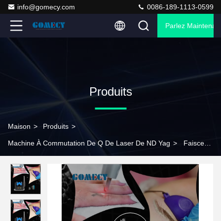
info@gomecy.com
0086-189-1113-0599
Parlez Maintenant
Produits
Maison
>
Produits
>
Machine À Commutation De Q De Laser De ND Yag
>
Faisceau
de visée guidé par la lumière rouge Picoseconde Laser Machine
Voltage 110V/220V Pulse Energy Energy Max 2000mj