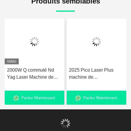
Produits semblables
Vidéo
2025 Pico Laser Plus
Gomecy Pro ND YAG
machine de
Pico Laser Machine pour
rajeunissement de la peau
le traitement de la
Nd Yag Laser 755nm Pico
pigmentation du visage et
Parlez Maintenant.
Parlez Maintenant.
deuxième machine laser
des cicatrices et l'
élimination des tatouages