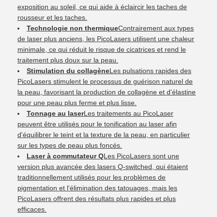
exposition au soleil, ce qui aide à éclaircir les taches de
rousseur et les taches.
Technologie non thermique
Contrairement aux types
de laser plus anciens, les PicoLasers utilisent une chaleur
minimale, ce qui réduit le risque de cicatrices et rend le
traitement plus doux sur la peau.
Stimulation du collagène
Les pulsations rapides des
PicoLasers stimulent le processus de guérison naturel de
la peau, favorisant la production de collagène et d'élastine
pour une peau plus ferme et plus lisse.
Tonnage au laser
Les traitements au PicoLaser
peuvent être utilisés pour le tonification au laser afin
d'équilibrer le teint et la texture de la peau, en particulier
sur les types de peau plus foncés.
Laser à commutateur Q
Les PicoLasers sont une
version plus avancée des lasers Q-switched, qui étaient
traditionnellement utilisés pour les problèmes de
pigmentation et l'élimination des tatouages, mais les
PicoLasers offrent des résultats plus rapides et plus
efficaces.