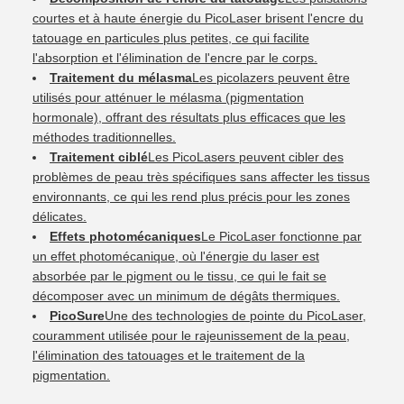
courtes et à haute énergie du PicoLaser brisent l'encre du
tatouage en particules plus petites, ce qui facilite
l'absorption et l'élimination de l'encre par le corps.
Traitement du mélasma
Les picolazers peuvent être
utilisés pour atténuer le mélasma (pigmentation
hormonale), offrant des résultats plus efficaces que les
méthodes traditionnelles.
Traitement ciblé
Les PicoLasers peuvent cibler des
problèmes de peau très spécifiques sans affecter les tissus
environnants, ce qui les rend plus précis pour les zones
délicates.
Effets photomécaniques
Le PicoLaser fonctionne par
un effet photomécanique, où l'énergie du laser est
absorbée par le pigment ou le tissu, ce qui le fait se
décomposer avec un minimum de dégâts thermiques.
PicoSure
Une des technologies de pointe du PicoLaser,
couramment utilisée pour le rajeunissement de la peau,
l'élimination des tatouages et le traitement de la
pigmentation.