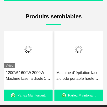
Produits semblables
Vidéo
1200W 1600W 2000W
Machine d' épilation laser
Machine laser à diode 5-
à diode portable haute
400ms Machine à laser
puissance 755nm 808nm
professionnelle épilation
1064nm 3 longueurs d'
Parlez Maintenant.
Parlez Maintenant.
onde