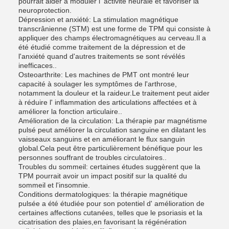
pourrait aider à moduler l' activité neurale et favoriser la
neuroprotection.
Dépression et anxiété: La stimulation magnétique
transcrânienne (STM) est une forme de TPM qui consiste à
appliquer des champs électromagnétiques au cerveau.Il a
été étudié comme traitement de la dépression et de
l'anxiété quand d'autres traitements se sont révélés
inefficaces..
Osteoarthrite: Les machines de PMT ont montré leur
capacité à soulager les symptômes de l'arthrose,
notamment la douleur et la raideur.Le traitement peut aider
à réduire l' inflammation des articulations affectées et à
améliorer la fonction articulaire..
Amélioration de la circulation: La thérapie par magnétisme
pulsé peut améliorer la circulation sanguine en dilatant les
vaisseaux sanguins et en améliorant le flux sanguin
global.Cela peut être particulièrement bénéfique pour les
personnes souffrant de troubles circulatoires..
Troubles du sommeil: certaines études suggèrent que la
TPM pourrait avoir un impact positif sur la qualité du
sommeil et l'insomnie.
Conditions dermatologiques: la thérapie magnétique
pulsée a été étudiée pour son potentiel d' amélioration de
certaines affections cutanées, telles que le psoriasis et la
cicatrisation des plaies,en favorisant la régénération