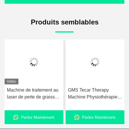
Produits semblables
Vidéo
Machine de traitement au
GMS Tecar Therapy
laser de perte de graisse
Machine Physiothérapie
980nm équipement de
pour la rééducation et le
liposuccion au laser
régime
Parlez Maintenant.
Parlez Maintenant.
amélioré