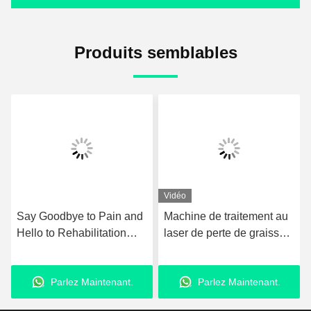
Produits semblables
Vidéo
Machine de traitement au
GMS Tecar Therapy
laser de perte de graisse
Machine Physiothérapie
980nm équipement de
pour la rééducation et le
liposuccion au laser
régime
Parlez Maintenant.
Parlez Maintenant.
amélioré