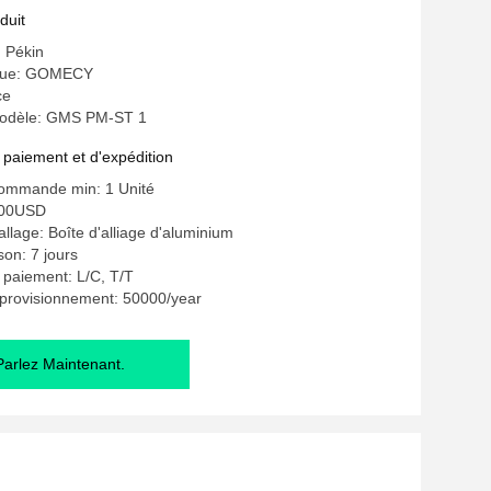
duit
: Pékin
que: GOMECY
ce
odèle: GMS PM-ST 1
 paiement et d'expédition
commande min: 1 Unité
400USD
llage: Boîte d'alliage d'aluminium
ison: 7 jours
 paiement: L/C, T/T
pprovisionnement: 50000/year
Parlez Maintenant.