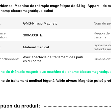
évidence:
Machine de thérapie magnétique de 43 kg
,
Appareil de m
champ électromagnétique pulsé
:
GMS-Physio Magneto
Nom du pro
nce
Région de
300-500KHz
ation:
traitement:
Système d
:
Matériel médical
refroidiss
Avec spectacle de traitement des parti
onctionnant:
Dimension
es du corps
ine de thérapie magnétique machine de champ électromagnétique 
ne de traitement médical léger à faible niveau Magnéte pulsé pro
ption du produit: