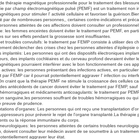
e thérapie magnétique professionnelle pour le traitement des blessur
ie par champ électromagnétique pulsé (PEMF) est un traitement non inv
gnétiques pour stimuler l' activité cellulaire et favoriser la guérison.B
ré par de nombreuses personnes,, certaines contre-indications et précau
ersonnes atteintes de ces affections doivent consulter un professionne
: les femmes enceintes doivent éviter le traitement par PEMF, en partic
s sur ses effets pendant la grossesse sont insuffisantes.
 et troubles convulsifs: le traitement par FEMP consiste à utiliser des
lement déclencher des crises chez les personnes atteintes d'épilepsie 
fs implantés: Les personnes qui ont des dispositifs électroniques impla
ateurs, des implants cochléaires et du cerveau profond devraient évite
gnétiques pourraient interférer avec le bon fonctionnement de ces appa
s actives: les personnes présentant des infections actives, en particulie
t par FEMP car il pourrait potentiellement aggraver l' infection ou inte
n craint que la thérapie PEMF ne stimule la croissance des cellules ca
des antécédents de cancer doivent éviter le traitement par FEMP, sauf
hémorragiques et médicaments anticoagulants: le traitement par PEMF p
on sanguine,les personnes souffrant de troubles hémorragiques ou qu
e preuve de prudence.
tations d'organes: Les personnes qui ont reçu une transplantation d
presseurs pour prévenir le rejet de l'organe transplanté.La thérapie 
nts ou la réponse immunitaire du corps.
neurologiques: les personnes atteintes de certains troubles neurologiq
, doivent consulter leur médecin avant de se soumettre à un traitem
potentiellement aggraver leur état.