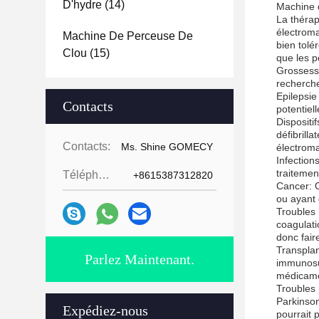
D'hydre
(14)
Machine d
La thérap
électroma
Machine De Perceuse De
bien tolé
Clou
(15)
que les p
Grossesse
recherche
Epilepsie
Contacts
potentiel
Dispositi
défibrill
Contacts:
Ms. Shine GOMECY
électroma
Infection
traitemen
Téléphone:
+8615387312820
Cancer: O
ou ayant 
Troubles 
coagulati
donc fair
Transplan
Parlez Maintenant.
immunosup
médicame
Troubles 
Parkinson
Expédiez-nous
pourrait 