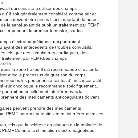
es
asif qui consiste à utiliser des champs
ien qu' il soit généralement considéré comme sûr et
tions doivent être prises.Il est important de noter
l de la santé avant de subir un traitement par FEMP:
ulier pendant le premier trimestre, car les
 champs électromagnétiques, qui pourraient
ou ayant des antécédents de troubles convulsifs.
ntés tels que des stimulateurs cardiaques, des
r le traitement par PEMF.Les champs
reils..
r dans la zone traitée,Il est recommandé d' éviter le
rférer avec le processus de guérison du corps..
ncéreuses.les personnes atteintes d' un cancer actif
 si leur oncologue le recommande spécifiquement..
ourrait potentiellement interférer avec la
i prennent des médicaments anticoagulants doivent
'organes peuvent prendre des médicaments
par PEMF pourrait potentiellement interférer avec ces
ues, tels que la sclérose en plaques ou la maladie de
ent PEMF,Comme la stimulation électromagnétique