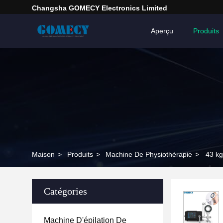
Changsha GOMECY Electronics Limited
Aperçu
Produits
Maison
>
Produits
>
Machine De Physiothérapie
>
43 kg
Catégories
Machine D'épilation De