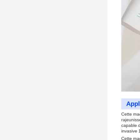
Appl
Cette mac
rajeuniss
capable d
invasive 
Cette mac