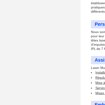
établisse
pratiques
différents
Pers
Nous somm
pour leur
têtes las
d'impulsi
IPL de 7
Assi
Laser Mul
Instal
Résolu
Mise à
Servic
Mises 
Emba