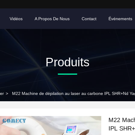
Vidéos
A Propos De Nous
Contact
Événements
Produits
er
>
M22 Machine de dépilation au laser au carbone IPL SHR+Nd Yag
M22 Machi
IPL SHR+N