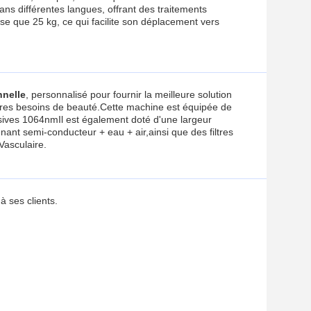
ans différentes langues, offrant des traitements
se que 25 kg, ce qui facilite son déplacement vers
nnelle
, personnalisé pour fournir la meilleure solution
utres besoins de beauté.Cette machine est équipée de
sives 1064nmIl est également doté d'une largeur
ant semi-conducteur + eau + air,ainsi que des filtres
asculaire.
à ses clients.