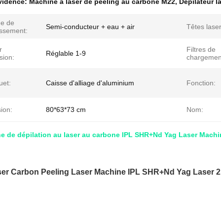
évidence:
Machine à laser de peeling au carbone M22
,
Dépilateur l
e de
Semi-conducteur + eau + air
Têtes lase
issement:
r
Filtres de
Réglable 1-9
sion:
chargement 
uet:
Caisse d'alliage d'aluminium
Fonction:
ion:
80*63*73 cm
Nom:
 de dépilation au laser au carbone IPL SHR+Nd Yag Laser Machin
er Carbon Peeling Laser Machine IPL SHR+Nd Yag Laser 