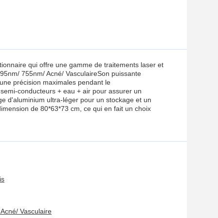
utionnaire qui offre une gamme de traitements laser et
95nm/ 755nm/ Acné/ VasculaireSon puissante
 une précision maximales pendant le
 semi-conducteurs + eau + air pour assurer un
age d'aluminium ultra-léger pour un stockage et un
dimension de 80*63*73 cm, ce qui en fait un choix
is
Acné/ Vasculaire