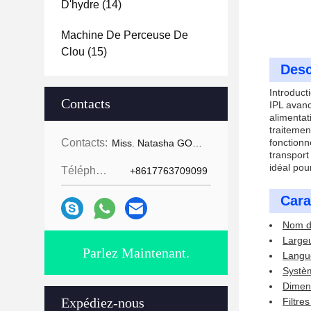
D'hydre
(14)
Machine De Perceuse De
Clou
(15)
Desc
Introduct
Contacts
IPL avan
alimentat
traitemen
Contacts:
fonctionn
Miss. Natasha GOMECY
transport
idéal pou
Téléphone:
+8617763709099
Cara
Nom du
Largeu
Parlez Maintenant.
Langue
Systèm
Dimen
Expédiez-nous
Filtre