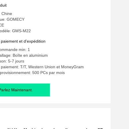
duit
: Chine
que: GOMECY
 CE
odèle: GMS-M22
 paiement et d'expédition
commande min: 1
allage: Boîte en aluminium
ison: 5-7 jours
e paiement: T/T, Western Union et MoneyGram
pprovisionnement: 500 PCs par mois
Parlez Maintenant.