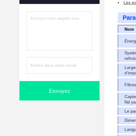
Les po
Para
Nom
Énerg
Systè
refro
Large
d'imp
Filtre
Envoyez
Capte
Nd ya
Le pa
Dimen
Lang