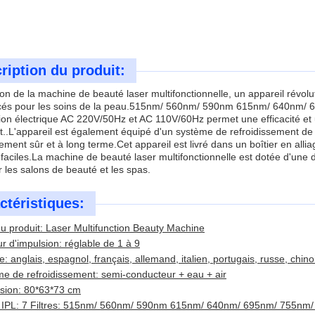
ription du produit:
ion de la machine de beauté laser multifonctionnelle, un appareil révol
cés pour les soins de la peau.515nm/ 560nm/ 590nm 615nm/ 640nm/ 6
ion électrique AC 220V/50Hz et AC 110V/60Hz permet une efficacité et
t..L'appareil est également équipé d'un système de refroidissement de
ement sûr et à long terme.Cet appareil est livré dans un boîtier en alli
 faciles.La machine de beauté laser multifonctionnelle est dotée d'une 
r les salons de beauté et les spas.
ctéristiques:
 produit: Laser Multifunction Beauty Machine
r d'impulsion: réglable de 1 à 9
: anglais, espagnol, français, allemand, italien, portugais, russe, chino
e de refroidissement: semi-conducteur + eau + air
sion: 80*63*73 cm
s IPL: 7 Filtres: 515nm/ 560nm/ 590nm 615nm/ 640nm/ 695nm/ 755nm/ 