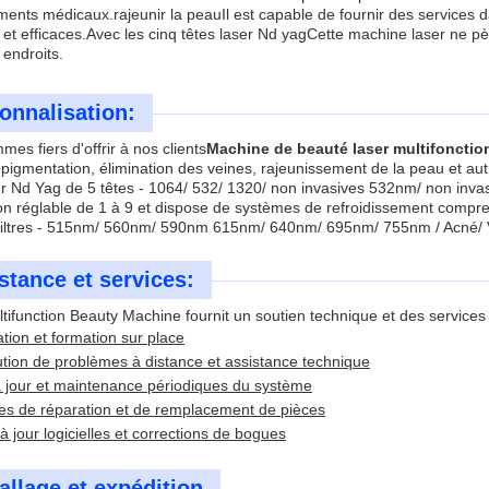
ments médicaux.rajeunir la peauIl est capable de fournir des services d
 et efficaces.Avec les cinq têtes laser Nd yagCette machine laser ne pè
 endroits.
onnalisation:
es fiers d'offrir à nos clients
Machine de beauté laser multifonctio
 pigmentation, élimination des veines, rajeunissement de la peau et a
er Nd Yag de 5 têtes - 1064/ 532/ 1320/ non invasives 532nm/ non inva
on réglable de 1 à 9 et dispose de systèmes de refroidissement compren
 filtres - 515nm/ 560nm/ 590nm 615nm/ 640nm/ 695nm/ 755nm / Acné/ V
stance et services:
tifunction Beauty Machine fournit un soutien technique et des services 
lation et formation sur place
tion de problèmes à distance et assistance technique
 jour et maintenance périodiques du système
es de réparation et de remplacement de pièces
à jour logicielles et corrections de bogues
llage et expédition