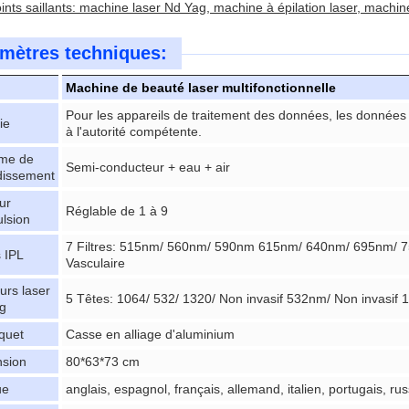
ints saillants: machine laser Nd Yag, machine à épilation laser, mach
mètres techniques:
Machine de beauté laser multifonctionnelle
Pour les appareils de traitement des données, les données 
ie
à l'autorité compétente.
me de
Semi-conducteur + eau + air
idissement
ur
Réglable de 1 à 9
ulsion
7 Filtres: 515nm/ 560nm/ 590nm 615nm/ 640nm/ 695nm/ 7
s IPL
Vasculaire
urs laser
5 Têtes: 1064/ 532/ 1320/ Non invasif 532nm/ Non invasif
g
quet
Casse en alliage d'aluminium
sion
80*63*73 cm
ue
anglais, espagnol, français, allemand, italien, portugais, rus