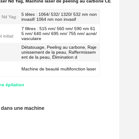
aser Nd Yag
,
Machine laser de peeling au carbone CE
5 têtes : 1064/ 532/ 1320/ 532 nm non
r Nd Yag:
invasif/ 1064 nm non invasif
7 filtres : 515 nm/ 560 nm/ 590 nm 61
5 nm/ 640 nm/ 695 nm/ 755 nm/ acné/
initial:
vasculaire
Détatouage, Peeling au carbone, Raje
unissement de la peau, Raffermissem
ent de la peau, Élimination d
Machine de beauté multifonction laser
e épilation
2 dans une machine