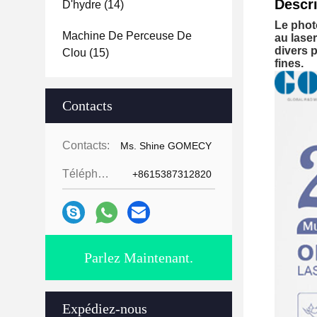
Descri
D'hydre
(14)
Le phot
Machine De Perceuse De
au lase
divers 
Clou
(15)
fines.
Contacts
Contacts:
Ms. Shine GOMECY
Téléphone:
+8615387312820
Parlez Maintenant.
Expédiez-nous