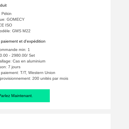
ion au laser
duit
: Pékin
que: GOMECY
 CE ISO
odèle: GMS M22
 paiement et d'expédition
commande min: 1
0.00 - 2980.00/ Set
allage: Cas en aluminium
ison: 7 jours
 paiement: T/T, Western Union
provisionnement: 200 unités par mois
Parlez Maintenant.