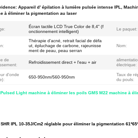
évidence:
Appareil d' épilation à lumière pulsée intense IPL
,
Machin
 à éliminer la pigmentation au laser
Écran tactile LCD True Color de 8,4" (f
ge:
Le paquet:
onctionnement intelligent)
Thérapie d'acné, retrait facial de défa
n:
ut, épluchage de carbone, rajeunisse
Nom:
ment de peau, peau serran
e de
alimentati
Refroidissement direct + l'eau + air
issement:
électrique:
ur d'onde
Taux de rép
650-950nm/560-950nm
e):
du pouls:
 Pulsed Light machine à éliminer les poils GMS M22 machine à éli
SHR IPL 10-35J/Cm2 réglable pour éliminer la pigmentation 61*6