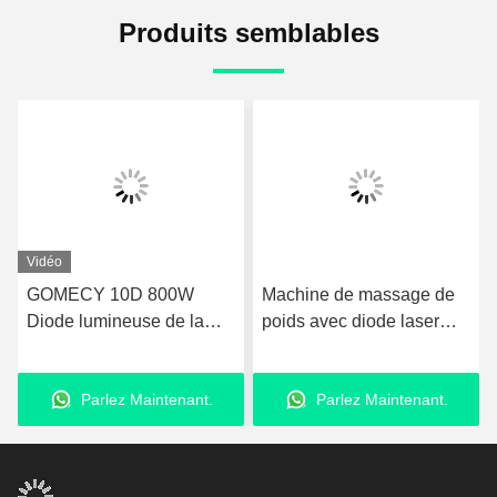
Produits semblables
Vidéo
GOMECY 10D 800W
Machine de massage de
Diode lumineuse de la
poids avec diode laser
forme du corps de
avec 8 pagaies
stimulation musculaire de
Parlez Maintenant.
Parlez Maintenant.
l'équipement pour la
beauté minceur non-
touchable 7 Tesla Hiemt