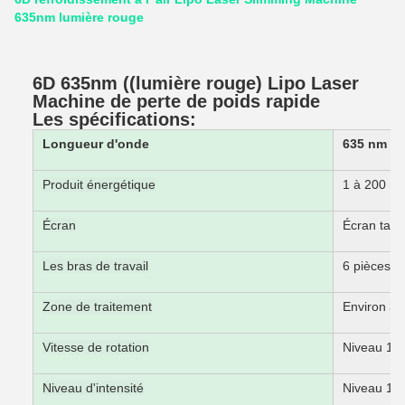
635nm lumière rouge
6D 635nm ((lumière rouge) Lipo Laser
Machine de perte de poids rapide
Les spécifications:
Longueur d'onde
635 nm ((
Produit énergétique
1 à 200 
Écran
Écran tact
Les bras de travail
6 pièces s
Zone de traitement
Environ 3
Vitesse de rotation
Niveau 1-3
Niveau d'intensité
Niveau 1-3