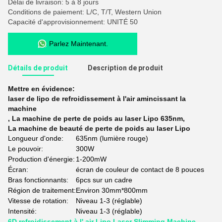
Délai de livraison: 5 à 8 jours
Conditions de paiement: L/C, T/T, Western Union
Capacité d'approvisionnement: UNITÉ 50
Parlez Maintenant.
Détails de produit
Description de produit
Mettre en évidence:
laser de lipo de refroidissement à l'air amincissant la
machine
,
La machine de perte de poids au laser Lipo 635nm
,
La machine de beauté de perte de poids au laser Lipo
Longueur d'onde:
635nm (lumière rouge)
Le pouvoir:
300W
Production d'énergie:
1-200mW
Écran:
écran de couleur de contact de 8 pouces
Bras fonctionnants:
6pcs sur un cadre
Région de traitement:
Environ 30mm*800mm
Vitesse de rotation:
Niveau 1-3 (réglable)
Intensité:
Niveau 1-3 (réglable)
6D refroidissement à l' air Lipo Laser Slimming Machine