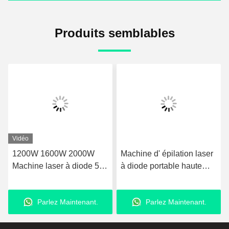
Produits semblables
Vidéo
1200W 1600W 2000W
Machine d' épilation laser
Machine laser à diode 5-
à diode portable haute
400ms Machine à laser
puissance 755nm 808nm
professionnelle épilation
1064nm 3 longueurs d'
Parlez Maintenant.
Parlez Maintenant.
onde