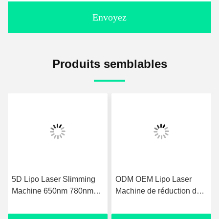
Envoyez
Produits semblables
5D Lipo Laser Slimming
ODM OEM Lipo Laser
Machine 650nm 780nm
Machine de réduction de
808nm 940nm 980nm La
graisse avec système de
machine est équipée d'un
refroidissement à l'air / au