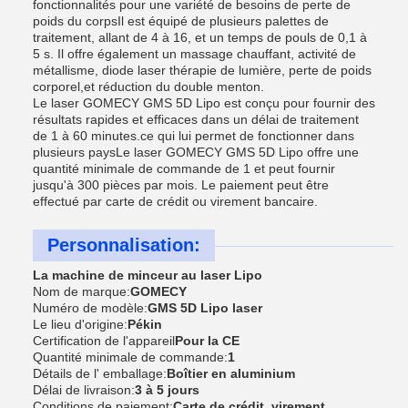
fonctionnalités pour une variété de besoins de perte de
poids du corpsIl est équipé de plusieurs palettes de
traitement, allant de 4 à 16, et un temps de pouls de 0,1 à
5 s. Il offre également un massage chauffant, activité de
métallisme, diode laser thérapie de lumière, perte de poids
corporel,et réduction du double menton.
Le laser GOMECY GMS 5D Lipo est conçu pour fournir des
résultats rapides et efficaces dans un délai de traitement
de 1 à 60 minutes.ce qui lui permet de fonctionner dans
plusieurs paysLe laser GOMECY GMS 5D Lipo offre une
quantité minimale de commande de 1 et peut fournir
jusqu'à 300 pièces par mois. Le paiement peut être
effectué par carte de crédit ou virement bancaire.
Personnalisation:
La machine de minceur au laser Lipo
Nom de marque:
GOMECY
Numéro de modèle:
GMS 5D Lipo laser
Le lieu d'origine:
Pékin
Certification de l'appareil
Pour la CE
Quantité minimale de commande:
1
Détails de l' emballage:
Boîtier en aluminium
Délai de livraison:
3 à 5 jours
Conditions de paiement:
Carte de crédit, virement