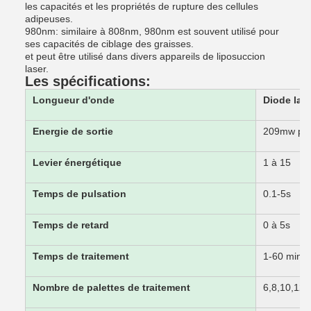
les capacités et les propriétés de rupture des cellules
adipeuses.
980nm: similaire à 808nm, 980nm est souvent utilisé pour
ses capacités de ciblage des graisses.
et peut être utilisé dans divers appareils de liposuccion
laser.
Les spécifications:
Longueur d'onde
Diode las
Energie de sortie
209mw par 
Levier énergétique
1 à 15
Temps de pulsation
0.1-5s
Temps de retard
0 à 5s
Temps de traitement
1-60 minu
Nombre de palettes de traitement
6,8,10,12,