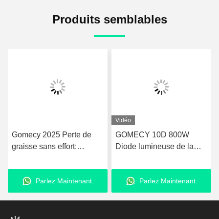
Produits semblables
Vidéo
Gomecy 2025 Perte de
GOMECY 10D 800W
graisse sans effort:
Diode lumineuse de la
Maxlipo 10d laser sans
forme du corps de
douleur + machine de
stimulation musculaire de
Parlez Maintenant.
Parlez Maintenant.
physiothérapie EMS
l'équipement pour la
beauté minceur non-
touchable 7 Tesla Hiemt