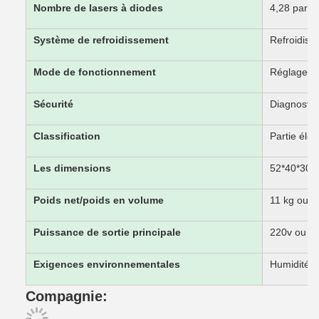
Nombre de lasers à diodes
4,28 par o
Système de refroidissement
Refroidiss
Mode de fonctionnement
Réglage d
Sécurité
Diagnostiq
Classification
Partie élec
Les dimensions
52*40*30 
Poids net/poids en volume
11 kg ou 3
Puissance de sortie principale
220v ou 1
Exigences environnementales
Humidité n
Compagnie: