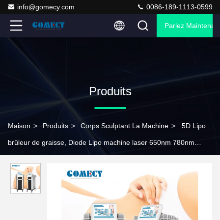
info@gomecy.com
0086-189-1113-0599
Parlez Maintenant
Produits
Maison
>
Produits
>
Corps Sculptant La Machine
>
5D Lipo
brûleur de graisse, Diode Lipo machine laser 650nm 780nm
808nm 940nm 980nm