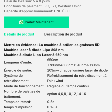
Délai de livraison: 5 à 8 jours
Conditions de paiement: L/C, T/T, Western Union
Capacité d'approvisionnement: UNITÉ 50
Parlez Maintenant.
Détails de produit
Description de produit
Mettre en évidence:
La machine à brûler les graisses 5D
,
Machine laser à diode Lipo 808 nm
,
Machine à diode Lipo Laser à 650 nm
650nm
Longueur d'onde:
+780nm&808nm+940nm&980nm
Énergie de sortie:
209mw chaque lumière laser de diode
Système de
Refroidissement du refroidissement à
refroidissement:
l'air +wind
Mode de fonctionnement:
Réglage du temps continu
Nombre de palettes de
option 4,6,8,10,12,14.16
traitement:
Temps de retard:
0-5s
temps d'impulsion:
0.1-5s