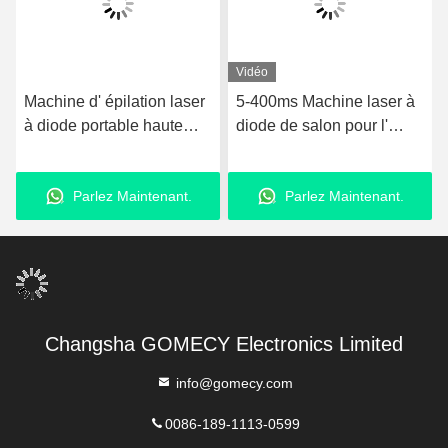
Vidéo
Machine d' épilation laser
5-400ms Machine laser à
à diode portable haute
diode de salon pour l'
puissance 755nm 808nm
épilation 3000W
1064nm 3 longueurs d'
Puissance d'entrée
Parlez Maintenant.
Parlez Maintenant.
onde
Changsha GOMECY Electronics Limited
info@gomecy.com
0086-189-1113-0599