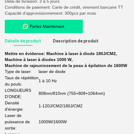
Délai de livraison: 3 à 5 jours
Conditions de paiement: Carte de crédit, virement bancaire TT
Capacité d'approvisionnement: 300pcs par mois
Parlez Maintenant.
Détails de produit
Description de produit
Mettre en évidence:
Machine à laser à diode 180J/CM2
,
Machine à laser à diodes 1000 W
,
Machine de rajeunissement de la peau à épilation de 1600W
Type de laser:
laser de diode
Taux de répétition
1 à 10 Hz
du pouls:
LONGUEURS
808nm/810nm (755+808+1064nm)
D'ONDE:
Densité
1-120J/CM2/180J/CM2
d'énergie:
Laser de
puissance de
1000W/1600W
sortie: