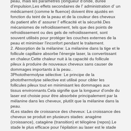
peau, mais les paramètres (longueur d'onde, durée
d'impulsion,Les effets secondaires de l' administration d' un
médicament (comme le fluence) doivent être ajustés en
fonction du teint de la peau et de la couleur des cheveux
du patient afin d' assurer l' efficacité et la sécurité.Des
mécanismes de refroidissement, tels que des points de
refroidissement ou des gels de refroidissement, sont
souvent utilisés pour protéger les couches externes de la
peau et minimiser l'inconfort pendant le traitement.
2. Absorption de la mélanine: La mélanine dans la tige et le
follicule capillaire absorbe l'énergie laser, la convertissant
en chaleur.Cette chaleur nuit à la capacité du follicule
pileux à produire de nouveaux cheveux sans causer de
dommages importants à la peau..
3Photothermolyse sélective: Le principe de la
photothermolyse sélective est utilisé pour cibler les
follicules pileux tout en minimisant les dommages aux
tissus environnants.Cela signifie que la longueur d'onde du
laser est choisie pour être absorbée principalement par la
mélanine dans les cheveux, plutôt que la mélanine dans la
peau.
4Les stades de croissance des cheveux: La croissance des
cheveux se produit en plusieurs stades: anagène
(croissance), catagène (transition) et télogène (repos).Le
stade le plus efficace pour l'épilation au laser est le stade