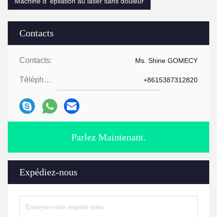
Machine d' épilation au laser sans douleur
Contacts
Contacts:
Ms. Shine GOMECY
Téléphone:
+8615387312820
Parlez Maintenant.
Expédiez-nous