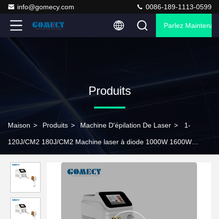
info@gomecy.com
0086-189-1113-0599
Parlez Maintenant
Produits
Maison
>
Produits
>
Machine D'épilation De Laser
>
1-
120J/CM2 180J/CM2 Machine laser à diode 1000W 1600W
Machine de rajeunissement de la peau pour l'épilation