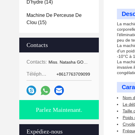
D'hydre
(14)
Desc
Machine De Perceuse De
Clou
(15)
La machin
corporell
l'élimina
peu de t
Contacts
La machin
d'un poid
-10°C à 1
Contacts:
La machin
Miss. Natasha GOMECY
invasive.
congélati
Téléphone:
+8617763709099
Cara
Nom du
Le déb
Parlez Maintenant.
Taille
Poids 
Cryoli
Expédiez-nous
Fréque