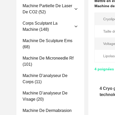
Mettre en 
Machine Partielle De Laser
Machine de 
De CO2
(52)
Cryolip
Corps Sculptant La
Machine
(148)
Taille 
Machine De Sculpture Ems
Voltage
(68)
Lipolas
Machine De Microneedle Rf
(101)
4 poignées 
Machine D'analyseur De
Corps
(11)
4 Cryo 
Machine D'analyseur De
technol
Visage
(20)
Machine De Dermabrasion