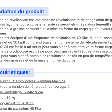
ription du produit:
e de cryolipolyse est une machine révolutionnaire de congélation de gr
e et façonner votre corps.et ensuite ils seront éliminés naturellementIl
tion de la graisse corporelle et la mise en forme du corps qui peut vous
emps.
e est équipée d'une fréquence de cavitation de 40 Khz, d'une puissan
s net de 30 kg.Il comprend également un système de refroidissement p
0°CIl est facile à utiliser et peut vous aider à atteindre votre forme cor
e de cryolipolyse est idéale pour ceux qui veulent réduire la graisse co
il peut vous aider à obtenir les résultats souhaités en peu de tempsEss
on des graisses et de la mise en forme du corps!
ctéristiques:
 produit: Cryolipolyse Slimming Machine
it de la tension doit être supérieur ou égal à:
 de l'emballage: 56*46*70cm
net: 30 kg
polyse: -10 °C à 10 °C
nce de cavitation: 40 Khz