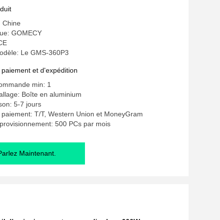
duit
: Chine
que: GOMECY
 CE
odèle: Le GMS-360P3
 paiement et d'expédition
commande min: 1
allage: Boîte en aluminium
ison: 5-7 jours
e paiement: T/T, Western Union et MoneyGram
pprovisionnement: 500 PCs par mois
Parlez Maintenant.