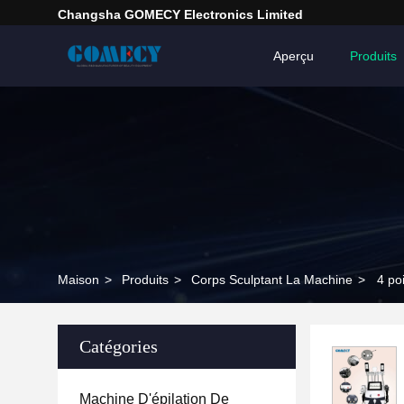
Changsha GOMECY Electronics Limited
Aperçu
Produits
Maison
>
Produits
>
Corps Sculptant La Machine
>
4 po
Catégories
Machine D'épilation De