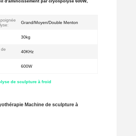
il d'amincissement par cryolipolyse 600W
,
a poignée
Grand/Moyen/Double Menton
lyse:
30kg
 de
40KHz
:
600W
yse de sculpture à froid
ryothérapie Machine de sculpture à