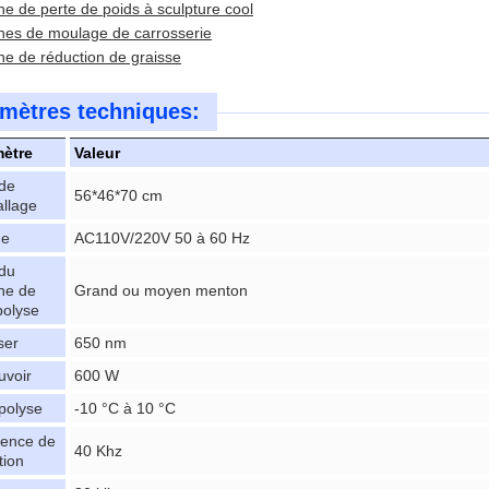
e de perte de poids à sculpture cool
nes de moulage de carrosserie
e de réduction de graisse
mètres techniques:
ètre
Valeur
 de
56*46*70 cm
allage
ge
AC110V/220V 50 à 60 Hz
 du
he de
Grand ou moyen menton
polyse
ser
650 nm
uvoir
600 W
ipolyse
-10 °C à 10 °C
ence de
40 Khz
tion