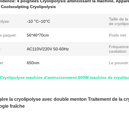
évidence:
4 poignées Cryolipolysis amincissant la machine
,
Appare
Coolsculpting Cryolipolysis
Taille de l
olyse:
-10 °C~10°C
de cryolipo
de paquet:
56*46*70cm
Poids net:
Fréquence
:
AC110V/220V 50-60Hz
cavitation:
er:
650nm
Le pouvoir
Cryolipolyse machine d'amincissement 600W machine de cryolipol
gère la cryolipolyse avec double menton Traitement de la c
ogie fraîche