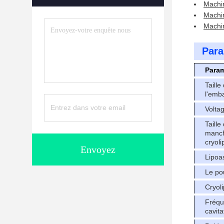
Machin
Machi
Machin
Para
Param
Taille
l'emb
Volta
Taille
manc
cryoli
Envoyez
Lipoa
Le po
Cryol
Fréqu
cavita