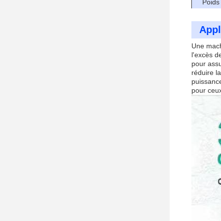
Poids
Appl
Une machi
l'excès d
pour assu
réduire l
puissance
pour ceux