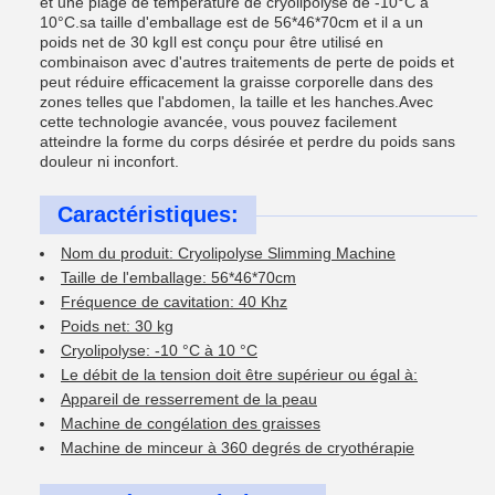
et une plage de température de cryolipolyse de -10°C à
10°C.sa taille d'emballage est de 56*46*70cm et il a un
poids net de 30 kgIl est conçu pour être utilisé en
combinaison avec d'autres traitements de perte de poids et
peut réduire efficacement la graisse corporelle dans des
zones telles que l'abdomen, la taille et les hanches.Avec
cette technologie avancée, vous pouvez facilement
atteindre la forme du corps désirée et perdre du poids sans
douleur ni inconfort.
Caractéristiques:
Nom du produit: Cryolipolyse Slimming Machine
Taille de l'emballage: 56*46*70cm
Fréquence de cavitation: 40 Khz
Poids net: 30 kg
Cryolipolyse: -10 °C à 10 °C
Le débit de la tension doit être supérieur ou égal à:
Appareil de resserrement de la peau
Machine de congélation des graisses
Machine de minceur à 360 degrés de cryothérapie