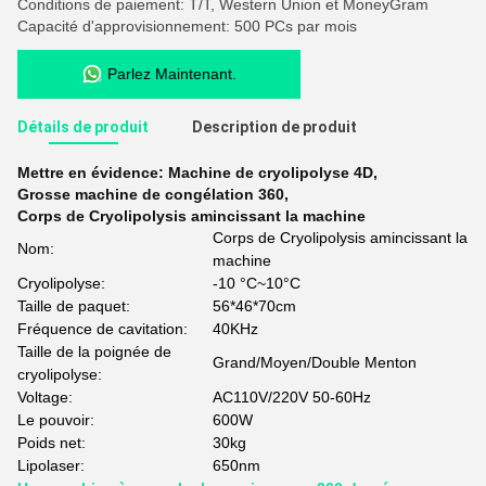
Conditions de paiement: T/T, Western Union et MoneyGram
Capacité d'approvisionnement: 500 PCs par mois
Parlez Maintenant.
Détails de produit
Description de produit
Mettre en évidence:
Machine de cryolipolyse 4D
,
Grosse machine de congélation 360
,
Corps de Cryolipolysis amincissant la machine
Corps de Cryolipolysis amincissant la
Nom:
machine
Cryolipolyse:
-10 °C~10°C
Taille de paquet:
56*46*70cm
Fréquence de cavitation:
40KHz
Taille de la poignée de
Grand/Moyen/Double Menton
cryolipolyse:
Voltage:
AC110V/220V 50-60Hz
Le pouvoir:
600W
Poids net:
30kg
Lipolaser:
650nm