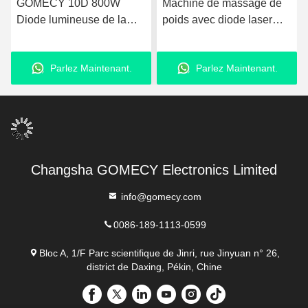
GOMECY 10D 800W
Machine de massage de
Diode lumineuse de la
poids avec diode laser
forme du corps de
avec 8 pagaies
stimulation musculaire de
Parlez Maintenant.
Parlez Maintenant.
l'équipement pour la
beauté minceur non-
touchable 7 Tesla Hiemt
Changsha GOMECY Electronics Limited
info@gomecy.com
0086-189-1113-0599
Bloc A, 1/F Parc scientifique de Jinri, rue Jinyuan n° 26,
district de Daxing, Pékin, Chine