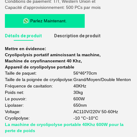
Conditions de paiement: T/T, Western Union et
Capacité d'approvisionnement: 500 PCs par mois
Parlez Maintenant.
Détails de produit
Description de produit
Mettre en évidence:
Cryolipolysis portatif amincissant la machine
,
Machine de cryofinancement 40 Khz
,
Appareil de cryolipolyse portable
Taille de paquet:
56*46*70cm
Taille de la poignée de cryolipolyse:
Grand/Moyen/Double Menton
Fréquence de cavitation:
40KHz
Poids net:
30kg
Le pouvoir:
600W
Lipolaser:
650nm
Voltage:
AC110V/220V 50-60Hz
Cryolipolyse:
-10 °C~10°C
La machine de cryolipolyse portable 40Khz 600W pour la
perte de poids