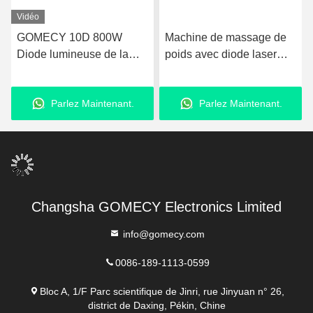
Vidéo
GOMECY 10D 800W
Machine de massage de
Diode lumineuse de la
poids avec diode laser
forme du corps de
avec 8 pagaies
stimulation musculaire de
Parlez Maintenant.
Parlez Maintenant.
l'équipement pour la
beauté minceur non-
touchable 7 Tesla Hiemt
Changsha GOMECY Electronics Limited
info@gomecy.com
0086-189-1113-0599
Bloc A, 1/F Parc scientifique de Jinri, rue Jinyuan n° 26,
district de Daxing, Pékin, Chine