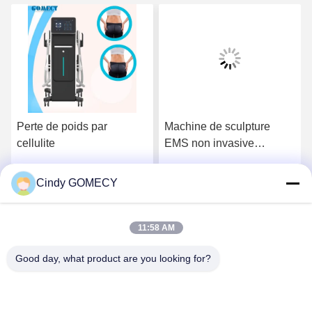
Machine de sculpture
5 poignées EMS sculpting
EMS non invasive
machine 5000W ems
Machine de sculpture
body slimming Neo RF
musculaire indolore
machine avec 13 Tesla
Cindy GOMECY
.
Parlez Maintenant.
Parlez Maintenant.
11:58 AM
Good day, what product are you looking for?
Changsha GOMECY Electronics Limited