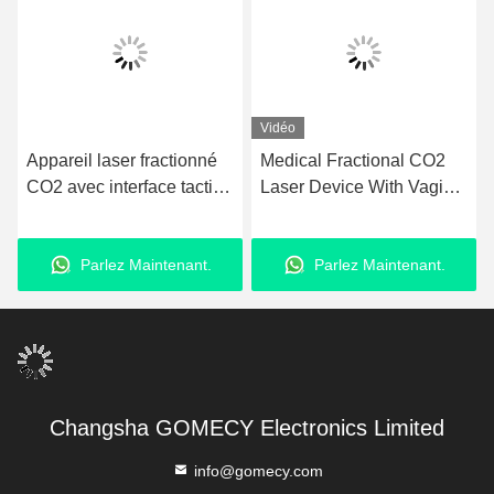
Vidéo
Appareil laser fractionné
Medical Fractional CO2
M
CO2 avec interface tactile
Laser Device With Vaginal
f
pour thérapie cutanée
Probe For Gynecology
6
avancée, élimination des
Rejuvenation Skin
Parlez Maintenant.
Parlez Maintenant.
rides et lifting
Tightening And
Pigmentation Therapy
Changsha GOMECY Electronics Limited
info@gomecy.com