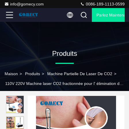
info@gomecy.com
0086-189-1113-0599
Parlez Maintenant
Produits
Maison
>
Produits
>
Machine Partielle De Laser De CO2
>
110V 220V Machine laser CO2 fractionnée pour l' élimination des
cicatrices d' acné Taux de répétition 1-10Hz