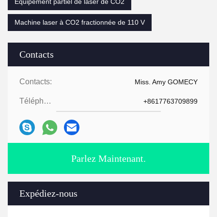
Équipement partiel de laser de CO2
Machine laser à CO2 fractionnée de 110 V
Contacts
Contacts:
Miss. Amy GOMECY
Téléphone:
+8617763709899
Parlez Maintenant.
Expédiez-nous