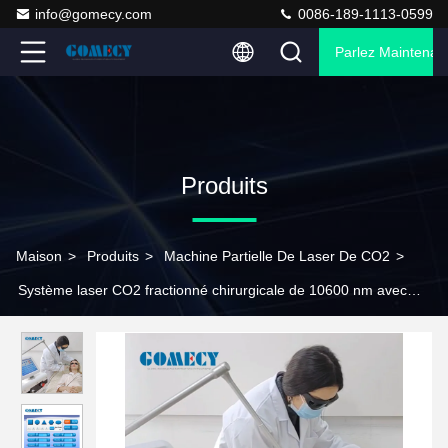
info@gomecy.com
0086-189-1113-0599
Parlez Maintenant
Produits
Maison
>
Produits
>
Machine Partielle De Laser De CO2
>
Système laser CO2 fractionné chirurgicale de 10600 nm avec
une zone de balayage maximale de 20*20 mm