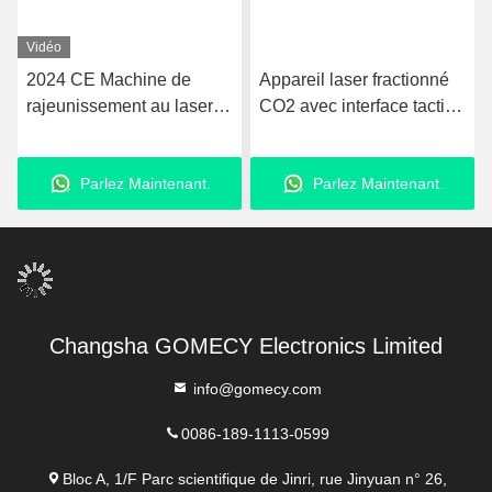
Vidéo
Appareil laser fractionné
Medical Fractional CO2
CO2 avec interface tactile
Laser Device With Vaginal
pour thérapie cutanée
Probe For Gynecology
avancée, élimination des
Rejuvenation Skin
Parlez Maintenant.
Parlez Maintenant.
rides et lifting
Tightening And
Pigmentation Therapy
Changsha GOMECY Electronics Limited
info@gomecy.com
0086-189-1113-0599
Bloc A, 1/F Parc scientifique de Jinri, rue Jinyuan n° 26,