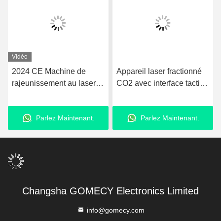
Vidéo
2024 CE Machine de
Appareil laser fractionné
rajeunissement au laser
CO2 avec interface tactile
CO2 Soins de la peau
pour thérapie cutanée
Chirurgie étroite
avancée, élimination des
Parlez Maintenant.
Parlez Maintenant.
Enlèvement de marques
rides et lifting
Traitement des cicatrices
Gomecy Femilift
professionnel
Changsha GOMECY Electronics Limited
info@gomecy.com