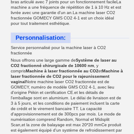
bras articulé avec 7 joints pour un fonctionnement facileLa
machine a une fréquence de répétition de 1 à 10 Hz et est
livrée avec une garantie d'un an.La machine laser CO2
fractionnée GOMECY GMS CO2 4-1 est un choix idéal
pour tout traitement esthétique.
Personnalisation:
Service personnalisé pour la machine laser à CO2
fractionnée
Nous offrons une large gamme de
Système de laser au
CO2 fractionné chirurgicale de 10600 nm
, y
compris
Machine à laser fractionnée au CO2
et
Machine à
laser fractionnée de CO2 pour le rajeunissement
vaginal
Notre machine laser CO2 fractionnée est de
GOMECY, numéro de modèle GMS CO2 4-1, avec lieu
d'origine Pékin et certification CE.et les détails de
l'emballage sont en aluminium. Le délai de livraison est de
3 à 5 jours, et les conditions de paiement incluent la carte
de crédit et le virement bancaire TT. La capacité
d'approvisionnement est de 300pcs par mois. Le mode de
numérisation comprend Random, Normal et Midsplit
Scan,et la zone de balayage est max 20*20 mmCe produit
est également équipé d'un système de refroidissement par