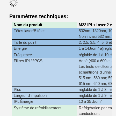
Paramètres techniques:
Nom du produit
M22 IPL+Laser 2 en 
Têtes laser*5 têtes
532nm, 1320nm, 1064nm
Non invasif
532 nm
,
10
Taille du point
2; 2.5; 3.5; 4, 5, 6 et
Énergie
1 à 14
J/cm
a)
réglabl
²
Fréquence
réglable de 1 à 10 Hz
Filtres IPL*9PCS
Acné (400 à 600 et 80
Les tests de dépistage
échantillons d'urine et 
515 nm; 560 nm; 590
615 nm; 640 nm; 695
Plus
réglable de 1 à 3 ms
Largeur d'impulsion
réglable de 1 à 9 ms
IPL Énergie
10 à 35 J/cm
²
Système de refroidissement
Réfrigération par eau,
conducteurs