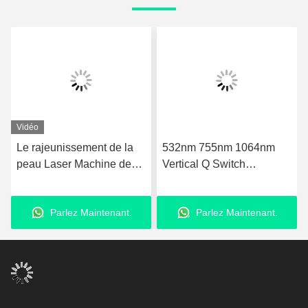
532nm 755nm 1064nm
Machine d' épilation Nd
Vertical Q Switch
Yag Laser à diode / Pico 2
e
Picosecond Laser pour l'
en 1 Machine de
élimination de l' acné
rajeunissement de la peau
Parlez Maintenant.
Parlez Maintenant.
au laser au carbone