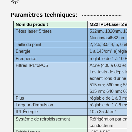
Paramètres techniques:
Nom du produit
M22 IPL+Laser 2 en 
Têtes laser*5 têtes
532nm, 1320nm, 1064nm
Non invasif
532 nm
,
10
Taille du point
2; 2.5; 3.5; 4, 5, 6 et
Énergie
1 à 14
J/cm
a)
réglabl
²
Fréquence
réglable de 1 à 10 Hz
Filtres IPL*9PCS
Acné (400 à 600 et 80
Les tests de dépistage
échantillons d'urine et 
515 nm; 560 nm; 590
615 nm; 640 nm; 695
Plus
réglable de 1 à 3 ms
Largeur d'impulsion
réglable de 1 à 9 ms
IPL Énergie
10 à 35 J/cm
²
Système de refroidissement
Réfrigération par eau,
conducteurs