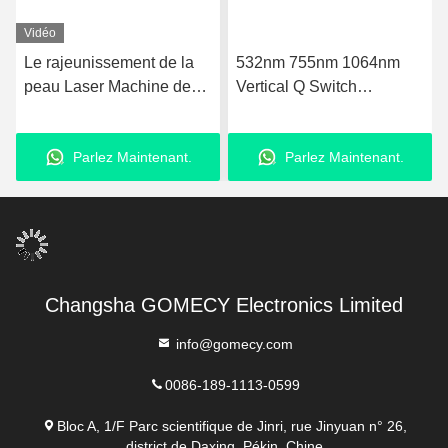
Vidéo
Le rajeunissement de la
532nm 755nm 1064nm
peau Laser Machine de
Vertical Q Switch
beauté multifonctionnelle
Picosecond Laser pour l'
M22 OPT IPL Machine d'
élimination de l' acné
Parlez Maintenant.
Parlez Maintenant.
épilation
Changsha GOMECY Electronics Limited
info@gomecy.com
0086-189-1113-0599
Bloc A, 1/F Parc scientifique de Jinri, rue Jinyuan n° 26,
district de Daxing, Pékin, Chine