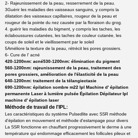
2- Rajeunissement de la peau, resserrement de la peau.
3Guérir les maladies des vaisseaux sanguins, y compris la
dilatation des vaisseaux capillaires, rougeur de la peau et
rougeur de la pointe du nez causée par la floraison du grog.
4. guérir les maladies du bigment, y compris les taches, les
éclaboussures cutanées, les taches de couleur cutanée, les
coups de soleil et le vieillissement par le soleil
5Améliore la texture de la peau, rétrécit les pores grossiers.
6- Cure de l' acné
420-1200nm: acné530-1200nm: élimination du pigment
560-1200nm: rajeunissement de la peau, traitement des
pores grossiers, amélioration de l'élasticité de la peau
640-1200nm: traitement de la télangiectasie
690-1200nm: épilation sombre m22 Ipl Machine d' épilation
permanente Laser à lumière pulsée Épilation Dépilateur Ipl
machine d' épilation laser
Méthode de travail de l'IPL:
Les caractéristiques du système Pulsedlite avec SSR méthode
d'épilation en mouvement et méthode d'estampage pour divers
La SSR fonctionne en chauffant progressivement le derme à une
température qui endommage efficacement les follicules pileux et