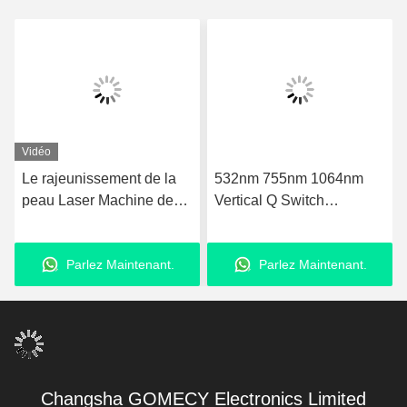
532nm 755nm 1064nm
Machine d' épilation Nd
Vertical Q Switch
Yag Laser à diode / Pico 2
Picosecond Laser pour l'
en 1 Machine de
élimination de l' acné
rajeunissement de la peau
Parlez Maintenant.
Parlez Maintenant.
au laser au carbone
Changsha GOMECY Electronics Limited