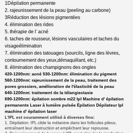
1Dépilation permanente
2. rajeunissement de la peau (peeling au carbone)
3Réduction des lésions pigmentées
4. élimination des rides
5. thérapie de l' acné
6. taches de rousseur, lésions vasculaires et taches du
visage
élimination
7. élimination des tatouages (sourcils, ligne des lèvres,
contournement des yeux,
démaquillant, etc.)
8. élimination des champignons des ongles
420-1200nm: acné 530-1200nm: élimination du pigment
560-1200nm: rajeunissement de la peau, traitement des
pores grossiers, amélioration de l'élasticité de la peau
640-1200nm: traitement de la télangiectasie
690-1200nm: épilation sombre m22 Ipl Machine d' épilation
permanente Laser à lumière pulsée Épilation Dépilateur Ipl
machine d' épilation laser
L'IPL est couramment utilisé à diverses fins:
1. Dépilation: IPL cible la mélanine dans les follicules pileux,
entraînant leur destruction et empêchant leur repousse.