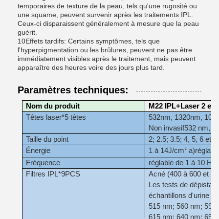
temporaires de texture de la peau, tels qu'une rugosité ou
une squame, peuvent survenir après les traitements IPL.
Ceux-ci disparaissent généralement à mesure que la peau
guérit.
10Effets tardifs: Certains symptômes, tels que
l'hyperpigmentation ou les brûlures, peuvent ne pas être
immédiatement visibles après le traitement, mais peuvent
apparaître des heures voire des jours plus tard.
Paramètres techniques:
Nom du produit
M22 IPL+Laser 2 en 
Têtes laser*5 têtes
532nm, 1320nm, 1064nm
Non invasif
532 nm
,
10
Taille du point
2; 2.5; 3.5; 4, 5, 6 et
Énergie
1 à 14
J/cm
a)
réglabl
²
Fréquence
réglable de 1 à 10 Hz
Filtres IPL*9PCS
Acné (400 à 600 et 80
Les tests de dépistage
échantillons d'urine et 
515 nm; 560 nm; 590
615 nm; 640 nm; 695